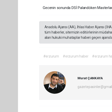
Gecenin sonunda DSİ Palandöken Masterlar K
Anadolu Ajansı (AA), İhlas Haber Ajansı (İHA
tüm haberler, sitemizin editörlerinin müdaha
alan hukuki muhataplar haberi geçen ajanslar
#erzurum
#erzurum haber
#erzurum ha
Murat ÇANKAYA
gazetepasinler@gmai