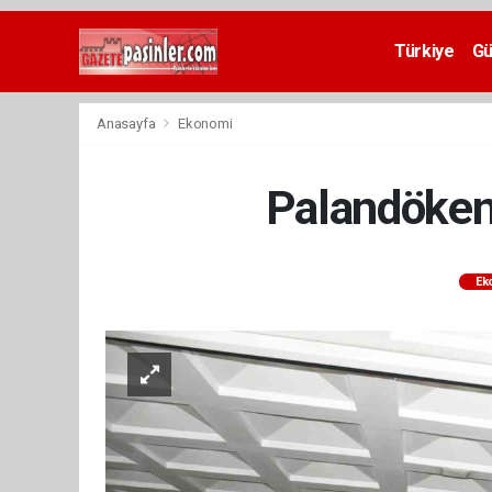
Deneme
Bonusu
Türkiye
G
Veren
Siteler
deneme
Anasayfa
Ekonomi
bonusu
veren
siteler
Palandöken
2024
bonus
veren
siteler
Ek
Yeni
Bonus
Veren
Siteler