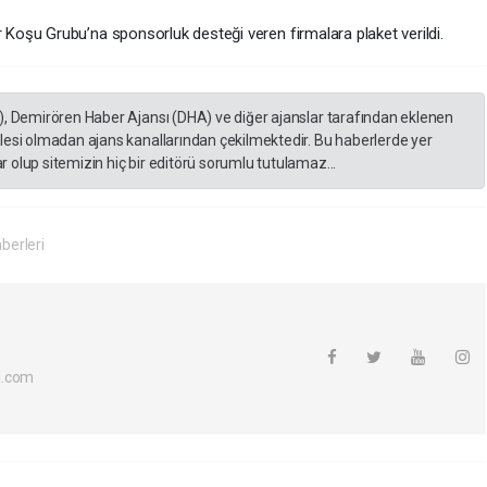
oşu Grubu’na sponsorluk desteği veren firmalara plaket verildi.
), Demirören Haber Ajansı (DHA) ve diğer ajanslar tarafından eklenen
lesi olmadan ajans kanallarından çekilmektedir. Bu haberlerde yer
 olup sitemizin hiç bir editörü sorumlu tutulamaz...
berleri
l.com