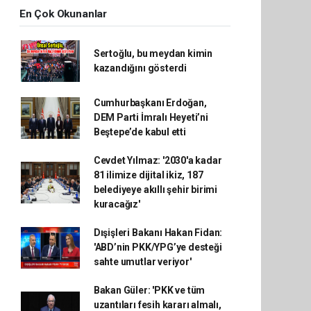
En Çok Okunanlar
Sertoğlu, bu meydan kimin
kazandığını gösterdi
Cumhurbaşkanı Erdoğan,
DEM Parti İmralı Heyeti’ni
Beştepe’de kabul etti
Cevdet Yılmaz: '2030'a kadar
81 ilimize dijital ikiz, 187
belediyeye akıllı şehir birimi
kuracağız'
Dışişleri Bakanı Hakan Fidan:
'ABD’nin PKK/YPG’ye desteği
sahte umutlar veriyor'
Bakan Güler: 'PKK ve tüm
uzantıları fesih kararı almalı,