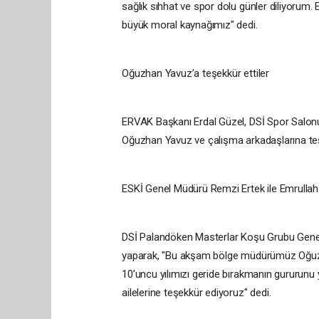
sağlık sıhhat ve spor dolu günler diliyorum
büyük moral kaynağımız" dedi.
Oğuzhan Yavuz’a teşekkür ettiler
ERVAK Başkanı Erdal Güzel, DSİ Spor Salonu 
Oğuzhan Yavuz ve çalışma arkadaşlarına teş
ESKİ Genel Müdürü Remzi Ertek ile Emrulla
DSİ Palandöken Masterlar Koşu Grubu Genel
yaparak, "Bu akşam bölge müdürümüz Oğuzha
10’uncu yılımızı geride bırakmanın gururun
ailelerine teşekkür ediyoruz" dedi.