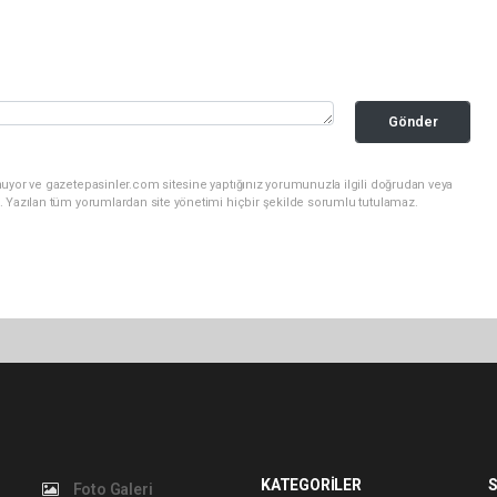
Gönder
nuyor ve gazetepasinler.com sitesine yaptığınız yorumunuzla ilgili doğrudan veya
. Yazılan tüm yorumlardan site yönetimi hiçbir şekilde sorumlu tutulamaz.
KATEGORİLER
S
Foto Galeri