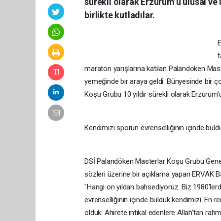
sürekli olarak Erzurum’u ulusal ve
birlikte kutladılar.
E
t
maraton yarışlarına katılan Palandöken Mas
yemeğinde bir araya geldi. Bünyesinde bir ç
Koşu Grubu 10 yıldır sürekli olarak Erzurum’u
Kendimizi sporun evrenselliğinin içinde buld
DSİ Palandöken Masterlar Koşu Grubu Genel K
sözleri üzerine bir açıklama yapan ERVAK B
"Hangi on yıldan bahsediyoruz. Biz 1980’ler
evrenselliğinin içinde bulduk kendimizi. En re
olduk. Ahirete intikal edenlere Allah’tan ra