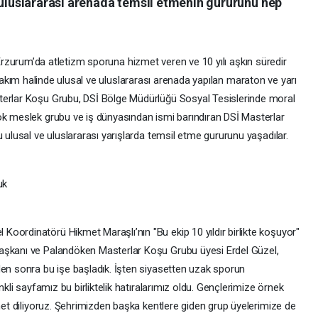
 uluslararası arenada temsil etmenin gururunu hep
rzurum’da atletizm sporuna hizmet veren ve 10 yılı aşkın süredir
akım halinde ulusal ve uluslararası arenada yapılan maraton ve yarı
terlar Koşu Grubu, DSİ Bölge Müdürlüğü Sosyal Tesislerinde moral
ok meslek grubu ve iş dünyasından ismi barındıran DSİ Masterlar
 ulusal ve uluslararası yarışlarda temsil etme gururunu yaşadılar.
uk
oordinatörü Hikmet Maraşlı’nın "Bu ekip 10 yıldır birlikte koşuyor"
aşkanı ve Palandöken Masterlar Koşu Grubu üyesi Erdel Güzel,
den sonra bu işe başladık. İşten siyasetten uzak sporun
nkli sayfamız bu birliktelik hatıralarımız oldu. Gençlerimize örnek
hmet diliyoruz. Şehrimizden başka kentlere giden grup üyelerimize de