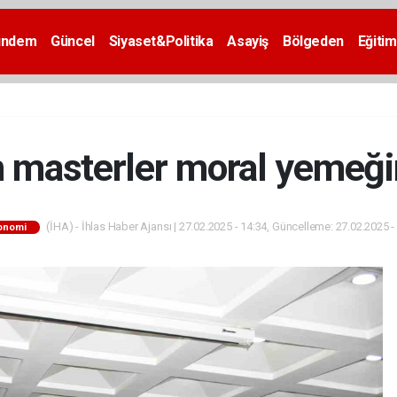
ündem
Güncel
Siyaset&Politika
Asayiş
Bölgeden
Eğitim
 masterler moral yemeği
(İHA) - İhlas Haber Ajansı | 27.02.2025 - 14:34, Güncelleme: 27.02.2025 -
onomi