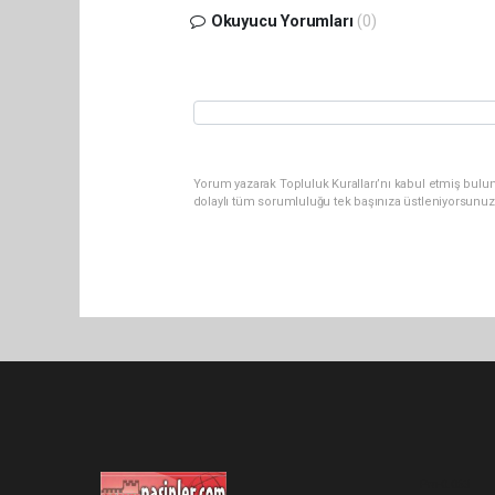
Okuyucu Yorumları
(0)
Yorum yazarak Topluluk Kuralları’nı kabul etmiş bulu
dolaylı tüm sorumluluğu tek başınıza üstleniyorsunuz
Pro-0.063