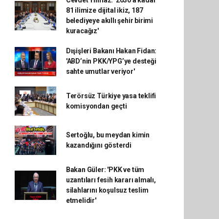
Cevdet Yılmaz: '2030'a kadar
81 ilimize dijital ikiz, 187
belediyeye akıllı şehir birimi
kuracağız'
Dışişleri Bakanı Hakan Fidan:
'ABD’nin PKK/YPG’ye desteği
sahte umutlar veriyor'
Terörsüz Türkiye yasa teklifi
komisyondan geçti
Sertoğlu, bu meydan kimin
kazandığını gösterdi
Bakan Güler: 'PKK ve tüm
uzantıları fesih kararı almalı,
silahlarını koşulsuz teslim
etmelidir'