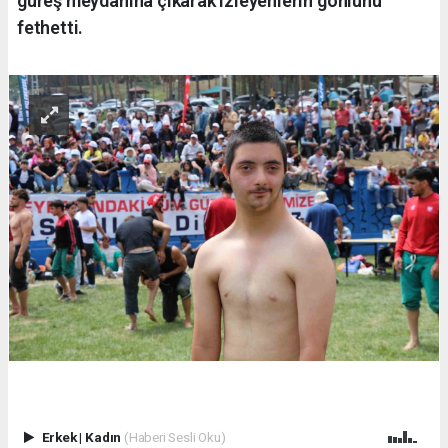
güreş meydanına çıkarak izleyenlerin gönlünü
fethetti.
Erkek
|
Kadın
(Haberi Sesli Oku)