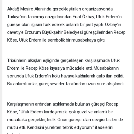
Akdağ Mesire Alanı’nda gerçekleştirilen organizasyonda
Türkiye’nin tanınmış cazgırlarından Fuat Özbay, Ufuk Erdem’in
güreşe olan ilgisini fark ederek anlamlı bir jest yaptı. Özbay’ın
davetiyle Erzurum Büyükşehir Belediyesi güreşçilerinden Recep
Köse, Ufuk Erdem ile sembolik bir müsabakaya çıktı.
Tribünlerin alkışları eşliğinde gerçekleşen karşılaşmada Ufuk
Erdem ile Recep Köse kıyasıya mücadele etti. Müsabakanın
sonunda Ufuk Erdem’in kolu havaya kaldırılarak galip ilan edildi.
Bu anlamlı anlar, güreşseverler tarafından uzun süre alkışlandı.
Karşılaşmanın ardından açıklamada bulunan güreşçi Recep
Köse, "Ufuk Erdem kardeşimizle çok güzel ve anlamlı bir
müsabaka gerçekleştirdik. Onun güreşe olan sevgisi bizleri de
mutlu etti. Kendisini yürekten tebrik ediyorum." ifadelerini