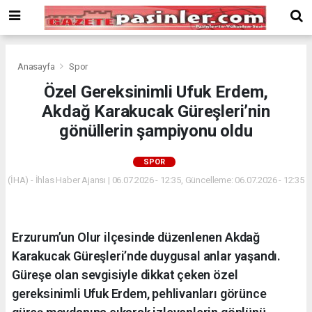
Deneme
Bonusu
Veren
Siteler
deneme
Anasayfa
Spor
bonusu
Özel Gereksinimli Ufuk Erdem,
veren
Akdağ Karakucak Güreşleri’nin
siteler
2024
gönüllerin şampiyonu oldu
bonus
veren
SPOR
siteler
(İHA) - İhlas Haber Ajansı | 06.07.2026 - 12:35, Güncelleme: 06.07.2026 - 12:35
Yeni
Bonus
Veren
Siteler
Erzurum’un Olur ilçesinde düzenlenen Akdağ
Karakucak Güreşleri’nde duygusal anlar yaşandı.
Güreşe olan sevgisiyle dikkat çeken özel
gereksinimli Ufuk Erdem, pehlivanları görünce