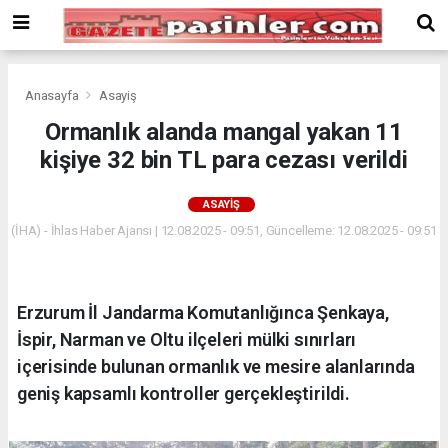
Deneme
Bonusu
Veren
Siteler
deneme
Anasayfa
Asayiş
bonusu
Ormanlık alanda mangal yakan 11
veren
kişiye 32 bin TL para cezası verildi
siteler
2024
bonus
ASAYIŞ
veren
(İHA) - İhlas Haber Ajansı | 12.08.2025 - 09:51, Güncelleme: 12.08.2025 - 09:51
siteler
Yeni
Bonus
Veren
Erzurum İl Jandarma Komutanlığınca Şenkaya,
Siteler
İspir, Narman ve Oltu ilçeleri mülki sınırları
içerisinde bulunan ormanlık ve mesire alanlarında
geniş kapsamlı kontroller gerçekleştirildi.