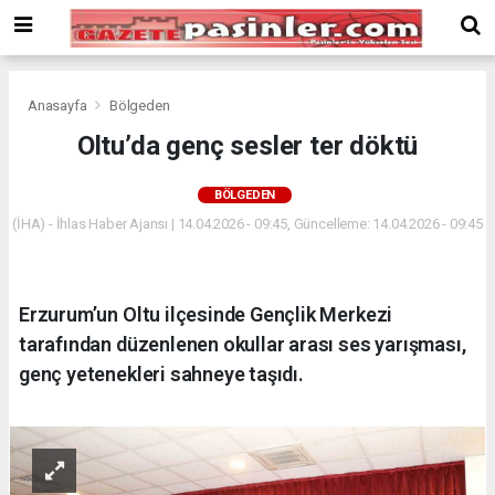
Deneme
Bonusu
Veren
Siteler
deneme
Anasayfa
Bölgeden
bonusu
Oltu’da genç sesler ter döktü
veren
siteler
BÖLGEDEN
2024
bonus
(İHA) - İhlas Haber Ajansı | 14.04.2026 - 09:45, Güncelleme: 14.04.2026 - 09:45
veren
siteler
Yeni
Erzurum’un Oltu ilçesinde Gençlik Merkezi
Bonus
Veren
tarafından düzenlenen okullar arası ses yarışması,
Siteler
genç yetenekleri sahneye taşıdı.