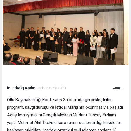
Erkek
|
Kadın
(Haberi Sesli Oku)
Oltu Kaymakamlığı Konferans Salonu’nda gerçekleştirilen
program, saygı duruşu ve İstiklal Marşı’nın okunmasıyla başladı.
Açılış konuşmasını Gençlik Merkezi Müdürü Tuncay Yıldırım
yaptı. Mehmet Akif İlkokulu korosunun seslendirdiği türkülerle
başlayan etkinlikte, ilçedeki ortaokul ve liselerden toplam 16