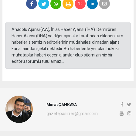
Anadolu Ajansı (AA), İhlas Haber Ajansı (İHA), Demirören
Haber Ajansı (DHA) ve diğer ajanslar tarafından eklenen tüm
haberler, sitemizin editörlerinin müdahalesi olmadan ajans
kanallarından çekilmektedir. Bu haberlerde yer alan hukuki
muhataplar haberi geçen ajanslar olup sitemizin hiç bir
editörü sorumlu tutulamaz...
Murat ÇANKAYA
gazetepasinler@gmail.com