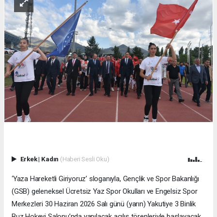
Erkek
|
Kadın
(Haberi Sesli Oku)
‘Yaza Hareketli Giriyoruz’ sloganıyla, Gençlik ve Spor Bakanlığı
(GSB) geleneksel Ücretsiz Yaz Spor Okulları ve Engelsiz Spor
Merkezleri 30 Haziran 2026 Salı günü (yarın) Yakutiye 3 Binlik
Buz Hokeyi Salonu’nda yapılacak açılış törenleriyle başlayacak.