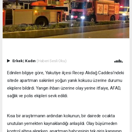
Erkek
|
Kadın
(Haberi Sesli Oku)
Edinilen bilgiye göre, Yakutiye ilçesi Recep Akdağ Caddesi’ndeki
sitede apartman sakinleri yoğun yanık kokusu üzerine durumu
ekiplere bildirdi. Yangın ihbarı üzerine olay yerine itfaiye, AFAD,
sağlık ve polis ekipleri sevk edildi.
Kısa bir araştırmanın ardından kokunun, bir dairede ocakta
unutulan yemekten kaynaklandığı anlaşıldı. Olay büyümeden
kontrol altına alınırken, apartman bahçesinin tek giriş kapısının