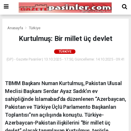
Deneme
Bonusu
Veren
Siteler
deneme
Anasayfa
Türkiye
bonusu
Kurtulmuş: Bir millet üç devlet
veren
siteler
TÜRKIYE
2024
bonus
(GP) - Gazete Pasinler | 13.10.2025 - 17:50, Güncelleme: 14.10.2025 - 09:41
veren
siteler
Yeni
TBMM Başkanı Numan Kurtulmuş, Pakistan Ulusal
Bonus
Veren
Meclisi Başkanı Serdar Ayaz Sadık’ın ev
Siteler
sahipliğinde İslamabad’da düzenlenen “Azerbaycan,
Pakistan ve Türkiye Üçlü Parlamento Başkanları
Toplantısı”nın açılışında konuştu. Türkiye-
Azerbaycan-Pakistan ilişkilerini “Bir millet üç
devlet” olarak tanımlayan Kurtulmuş, terörle