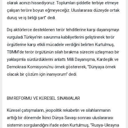
olarak acınızı hissediyoruz. Toplumları şiddetle terbiye etmeye
çalışan teröre boyun eğmeyeceğiz. Uluslararası düzeyde ortak
duruş ve iş birliği şart” dedi.
Dış aktörlerce desteklenen terör tehditlerine karşı dayanışmayı
vurguladı.Türkiye’nin savunma kabiliyetlerini geliştirerek terör
örgütlerine karşı etkili mücadele verdiğini belirten Kurtulmuş,
TBMM’de terör örgütünün silah bırakma sürecini uzlaşmacı bir
yaklaşımla sürdürdüklerini anlattı. Milli Dayanışma, Kardeşlik ve
Demokrasi Komisyonu’nu örnek göstererek, “Dünyaya örnek
olacak bir çözüm için inanıyorum” dedi.
BM REFORMU VE KÜRESEL SINAMALAR
Küresel çatışmaların, jeopolitik rekabetin ve silahlanmanın
arttığı bir dönemde İkinci Dünya Savaşı sonrası uluslararası
sistemin sorgulandığını ifade eden Kurtulmuş, “Rusya-Ukrayna