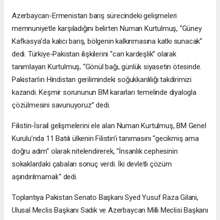
Azerbaycan-Ermenistan barış sürecindeki gelişmeleri
memnuniyetle karşıladığını belirten Numan Kurtulmuş, “Güney
Kafkasya’da kalıcı barış, bölgenin kalkınmasına katkı sunacak”
dedi. Türkiye-Pakistan ilişkilerini “can kardeşlik” olarak
tanımlayan Kurtulmuş, “Gönül bağı, günlük siyasetin ötesinde.
Pakistan’ın Hindistan gerilimindeki soğukkanlılığı takdirimizi
kazandı. Keşmir sorununun BM kararları temelinde diyalogla
çözülmesini savunuyoruz” dedi.
Filistin-İsrail gelişmelerini ele alan Numan Kurtulmuş, BM Genel
Kurulu’nda 11 Batılı ülkenin Filistin’i tanımasını “gecikmiş ama
doğru adım” olarak nitelendirerek, “İnsanlık cephesinin
sokaklardaki çabaları sonuç verdi. İki devletli çözüm
aşındırılmamalı.” dedi.
Toplantıya Pakistan Senato Başkanı Syed Yusuf Raza Gilani,
Ulusal Meclis Başkanı Sadık ve Azerbaycan Milli Meclisi Başkanı