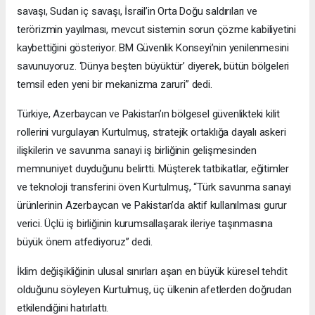
savaşı, Sudan iç savaşı, İsrail’in Orta Doğu saldırıları ve
terörizmin yayılması, mevcut sistemin sorun çözme kabiliyetini
kaybettiğini gösteriyor. BM Güvenlik Konseyi’nin yenilenmesini
savunuyoruz. ‘Dünya beşten büyüktür’ diyerek, bütün bölgeleri
temsil eden yeni bir mekanizma zaruri” dedi.
Türkiye, Azerbaycan ve Pakistan’ın bölgesel güvenlikteki kilit
rollerini vurgulayan Kurtulmuş, stratejik ortaklığa dayalı askeri
ilişkilerin ve savunma sanayi iş birliğinin gelişmesinden
memnuniyet duyduğunu belirtti. Müşterek tatbikatlar, eğitimler
ve teknoloji transferini öven Kurtulmuş, “Türk savunma sanayi
ürünlerinin Azerbaycan ve Pakistan’da aktif kullanılması gurur
verici. Üçlü iş birliğinin kurumsallaşarak ileriye taşınmasına
büyük önem atfediyoruz” dedi.
İklim değişikliğinin ulusal sınırları aşan en büyük küresel tehdit
olduğunu söyleyen Kurtulmuş, üç ülkenin afetlerden doğrudan
etkilendiğini hatırlattı.