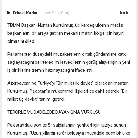
Erkek
|
Kadın
(Haberi Sesli Oku)
TBMM Başkanı Numan Kurtulmuş, üç kardeş ülkenin meclis
başkanlarını bir araya getiren mekanizmanın bölge için hayırlı
olmasını diledi.
Parlamenter düzeydeki müzakerelerin ortak gündemlere katkı
sağlayacağını belirterek, milletvekillerinin görüş alışverişinin yeni
iş birliklerine zemin hazırlayacağını ifade etti.
Azerbaycan ve Türkiye’yi “Bir millet iki devlet” olarak anımsatan
Kurtulmuş, Pakistan’la mükemmel ilişkileri de dahil ederek, “Bir
millet üç devlet” tanımı getirdi.
TERÖRLE MÜCADELEDE DAYANIŞMA VURGUSU
Pakistan’daki son terör saldırılarının şehitleri için taziye sunan
Kurtulmuş, “Uzun yıllardır terör belasıyla mücadele eden bir ülke