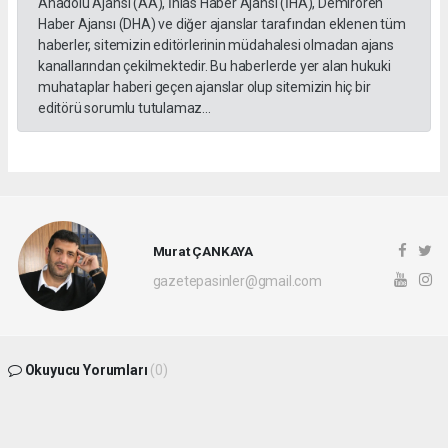
Anadolu Ajansı (AA), İhlas Haber Ajansı (İHA), Demirören
Haber Ajansı (DHA) ve diğer ajanslar tarafından eklenen tüm
haberler, sitemizin editörlerinin müdahalesi olmadan ajans
kanallarından çekilmektedir. Bu haberlerde yer alan hukuki
muhataplar haberi geçen ajanslar olup sitemizin hiç bir
editörü sorumlu tutulamaz...
Murat ÇANKAYA
gazetepasinler@gmail.com
Okuyucu Yorumları
(0)