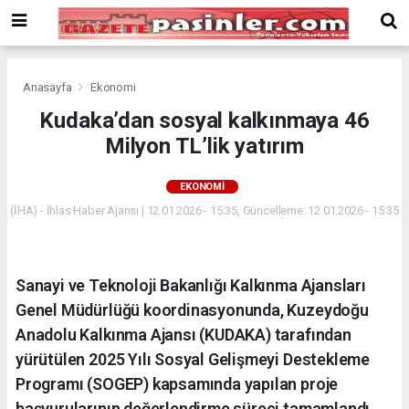
Deneme
Bonusu
Veren
Siteler
deneme
Anasayfa
Ekonomi
bonusu
Kudaka’dan sosyal kalkınmaya 46
veren
Milyon TL’lik yatırım
siteler
2024
bonus
EKONOMI
veren
(İHA) - İhlas Haber Ajansı | 12.01.2026 - 15:35, Güncelleme: 12.01.2026 - 15:35
siteler
Yeni
Bonus
Veren
Sanayi ve Teknoloji Bakanlığı Kalkınma Ajansları
Siteler
Genel Müdürlüğü koordinasyonunda, Kuzeydoğu
Anadolu Kalkınma Ajansı (KUDAKA) tarafından
yürütülen 2025 Yılı Sosyal Gelişmeyi Destekleme
Programı (SOGEP) kapsamında yapılan proje
başvurularının değerlendirme süreci tamamlandı.