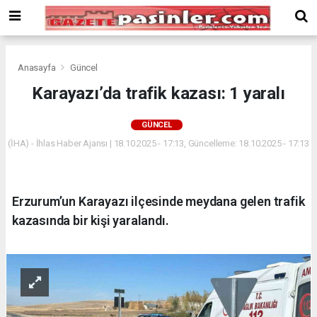
Deneme
Bonusu
Veren
Siteler
deneme
Anasayfa
Güncel
bonusu
Karayazı’da trafik kazası: 1 yaralı
veren
siteler
GÜNCEL
2024
bonus
(İHA) - İhlas Haber Ajansı | 18.10.2025 - 17:13, Güncelleme: 18.10.2025 - 17:13
veren
siteler
Yeni
Erzurum’un Karayazı ilçesinde meydana gelen trafik
Bonus
Veren
kazasında bir kişi yaralandı.
Siteler