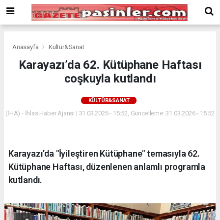
Deneme
Bonusu
Veren
Siteler
deneme
Anasayfa
Kültür&Sanat
bonusu
Karayazı’da 62. Kütüphane Haftası
veren
coşkuyla kutlandı
siteler
2024
bonus
KÜLTÜR&SANAT
veren
(İHA) - İhlas Haber Ajansı | 31.03.2026 - 15:52, Güncelleme: 31.03.2026 - 15:52
siteler
Yeni
Bonus
Veren
Karayazı’da "İyileştiren Kütüphane" temasıyla 62.
Siteler
Kütüphane Haftası, düzenlenen anlamlı programla
kutlandı.