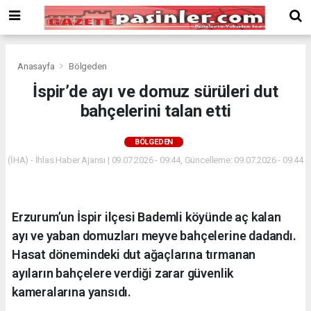
Deneme
Bonusu
Veren
Siteler
deneme
Anasayfa
Bölgeden
bonusu
İspir’de ayı ve domuz sürüleri dut
veren
bahçelerini talan etti
siteler
2024
bonus
BÖLGEDEN
veren
(İHA) - İhlas Haber Ajansı | 09.07.2026 - 09:44, Güncelleme: 09.07.2026 - 09:44
siteler
Yeni
Bonus
Veren
Erzurum’un İspir ilçesi Bademli köyünde aç kalan
Siteler
ayı ve yaban domuzları meyve bahçelerine dadandı.
Hasat dönemindeki dut ağaçlarına tırmanan
ayıların bahçelere verdiği zarar güvenlik
kameralarına yansıdı.