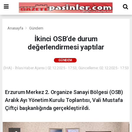
Deneme
Bonusu
Veren
Siteler
deneme
Anasayfa
Gündem
bonusu
İkinci OSB’de durum
veren
değerlendirmesi yaptılar
siteler
2024
bonus
GÜNDEM
veren
(İHA) - İhlas Haber Ajansı | 02.12.2025 - 17:53, Güncelleme: 02.12.2025 - 17:53
siteler
Yeni
Bonus
Veren
Erzurum Merkez 2. Organize Sanayi Bölgesi (OSB)
Siteler
Aralık Ayı Yönetim Kurulu Toplantısı, Vali Mustafa
Çiftçi başkanlığında gerçekleştirildi.