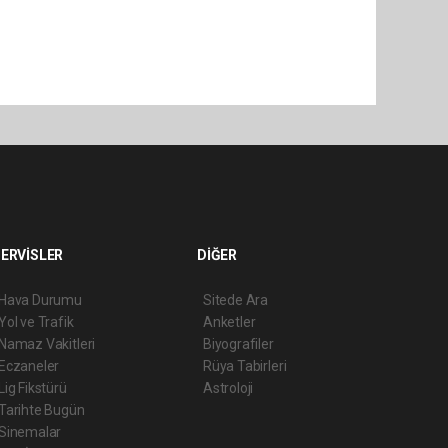
ERVİSLER
DİĞER
Hava Durumu
Sitede Ara
Yol ve Trafik
Anketler
Namaz Vakitleri
Biyografiler
Eczaneler
Rüya Tabirleri
Lig Fikstürü
Astroloji
Tarihte Bugün
Sinemalar