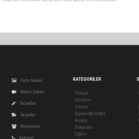
. Yazılan tüm yorumlardan site yönetimi hiçbir şekilde sorumlu tutulamaz.
KATEGORİLER
S
Foto Galeri
Video Galeri
Türkiye
Gündem
Yazarlar
Güncel
Siyaset&Politika
Arşivler
Asayiş
Künyemiz
Bölgeden
Eğitim
İletişim