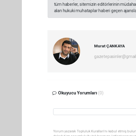
tüm haberler, sitemizin editörlerinin müdaha
alan hukuki muhataplar haberi geçen ajanslar
Murat ÇANKAYA
gazetepasinler@gmai
Okuyucu Yorumları
(0)
Yorum yazarak Topluluk Kuralları’nı kabul etmiş bulu