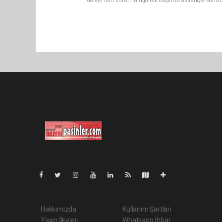
dolaylı tüm sorumluluğu tek başınıza üstleniyorsunuz
Pro-0.065
Hakkımızda
Kullanım Şartları
Yayın İlkeleri
Whatsapp İhbar