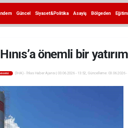
ündem
Güncel
Siyaset&Politika
Asayiş
Bölgeden
Eğitim
Hınıs’a önemli bir yatırım
(İHA) - İhlas Haber Ajansı | 03.06.2026 - 13:52, Güncelleme: 03.06.2026 -
onomi