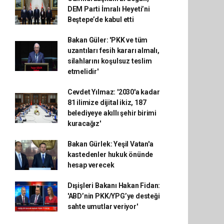
DEM Parti İmralı Heyeti’ni
Beştepe’de kabul etti
Bakan Güler: 'PKK ve tüm
uzantıları fesih kararı almalı,
silahlarını koşulsuz teslim
etmelidir'
Cevdet Yılmaz: '2030'a kadar
81 ilimize dijital ikiz, 187
belediyeye akıllı şehir birimi
kuracağız'
Bakan Gürlek: Yeşil Vatan'a
kastedenler hukuk önünde
hesap verecek
Dışişleri Bakanı Hakan Fidan:
'ABD’nin PKK/YPG’ye desteği
sahte umutlar veriyor'