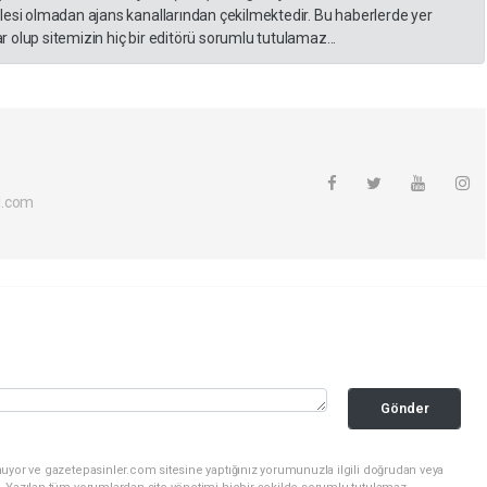
lesi olmadan ajans kanallarından çekilmektedir. Bu haberlerde yer
 olup sitemizin hiç bir editörü sorumlu tutulamaz...
l.com
Gönder
nuyor ve gazetepasinler.com sitesine yaptığınız yorumunuzla ilgili doğrudan veya