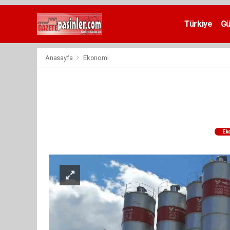
Deneme
Bonusu
Türkiye
G
Veren
Siteler
deneme
Anasayfa
Ekonomi
bonusu
veren
siteler
2024
bonus
veren
siteler
Ek
Yeni
Bonus
Veren
Siteler