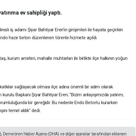
atırıma ev sahipliği yaptı.
ınıslı iş adamı Şiyar Bahtiyar Eren’in girişimleri ile hayata geçirilen
ndo hazır beton düzenlenen törenle hizmete açıldı.
, kurum amirleri, mahalle muhtarları ile birlikte ilçe halkının yoğun
tkılar sağlayacak olması ilçe adına önemli bir adım olarak
m kurulu Başkanı Şiyar Bahtiyar Eren; "Bizim anlayışımızda yatırım,
orumluluğunda bir gereğidir. Bu nedenle Endo Beton’u kurarken
ışını temel aldık" dedi.
), Demirören Haber Ajansı (DHA) ve diğer ajanslar tarafından eklenen