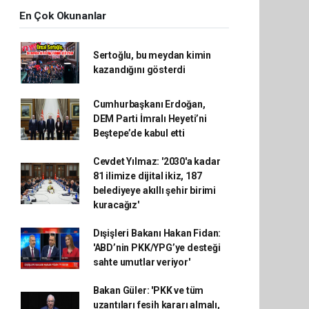
En Çok Okunanlar
Sertoğlu, bu meydan kimin
kazandığını gösterdi
Cumhurbaşkanı Erdoğan,
DEM Parti İmralı Heyeti’ni
Beştepe’de kabul etti
Cevdet Yılmaz: '2030'a kadar
81 ilimize dijital ikiz, 187
belediyeye akıllı şehir birimi
kuracağız'
Dışişleri Bakanı Hakan Fidan:
'ABD’nin PKK/YPG’ye desteği
sahte umutlar veriyor'
Bakan Güler: 'PKK ve tüm
uzantıları fesih kararı almalı,