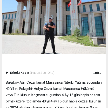
Erkek
|
Kadın
(Haberi Sesli Oku)
Bakırköy Ağır Ceza İlamat Masasınca Nitelikli Yağma suçundan
40 Yıl ve Eskişehir Asliye Ceza İlamat Masasınca Hükümlü
veya Tutuklunun Kaçması suçundan 4 Ay 15 gün hapis cezası
olmak üzere; toplamda 40 yıl 4 ay 15 gün hapis cezası bulunan
ve 2024 yılından itibaren aranan Y.D. isimli şahıs, Asayiş Şube