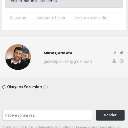
editörü sorumlu tutulamaz...
#erzurum
#erzurum haber
#erzurum haberleri
Murat ÇANKAYA
gazetepasinler@gmail.com
Okuyucu Yorumları
(0)
Gönder
Yorum yazarak Topluluk Kuralları’nı kabul etmiş bulunuyor ve gazetepasinler.com