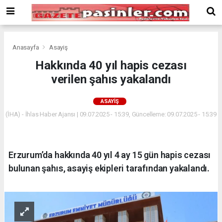
Deneme
Bonusu
Veren
Siteler
deneme
Anasayfa
Asayiş
bonusu
Hakkında 40 yıl hapis cezası
veren
verilen şahıs yakalandı
siteler
2024
bonus
ASAYIŞ
veren
(İHA) - İhlas Haber Ajansı | 09.07.2025 - 15:39, Güncelleme: 09.07.2025 - 15:39
siteler
Yeni
Bonus
Veren
Erzurum’da hakkında 40 yıl 4 ay 15 gün hapis cezası
Siteler
bulunan şahıs, asayiş ekipleri tarafından yakalandı.