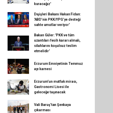
kuracağız'
Dışişleri Bakanı Hakan Fidan:
'ABD’nin PKK/YPG’ye desteği
sahte umutlar veriyor'
Bakan Güler: 'PKK ve tüm
uzantıları fesih kararı almalı,
silahlarını koşulsuz teslim
etmelidir'
Erzurum Emniyetinin Temmuz
ayı karnesi
Erzurum’un mutfak mirası,
Gastronomi Lisesi ile
geleceğe taşınacak
Vali Baruş’tan Şenkaya
çıkarması