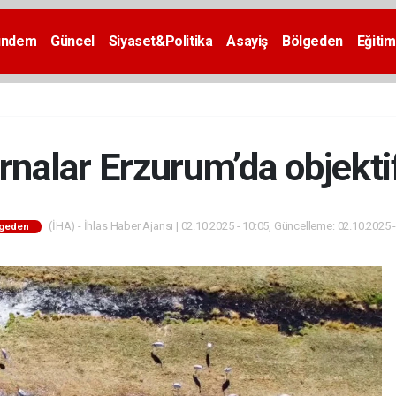
ündem
Güncel
Siyaset&Politika
Asayiş
Bölgeden
Eğitim
nalar Erzurum’da objekti
(İHA) - İhlas Haber Ajansı | 02.10.2025 - 10:05, Güncelleme: 02.10.2025 
lgeden