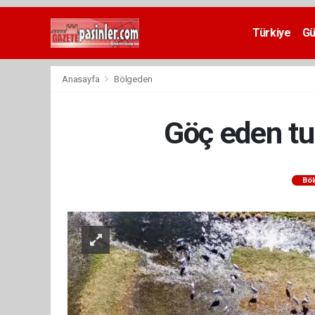
Deneme
Bonusu
Türkiye
G
Veren
Siteler
deneme
Anasayfa
Bölgeden
bonusu
veren
siteler
Göç eden tur
2024
bonus
veren
siteler
Bö
Yeni
Bonus
Veren
Siteler