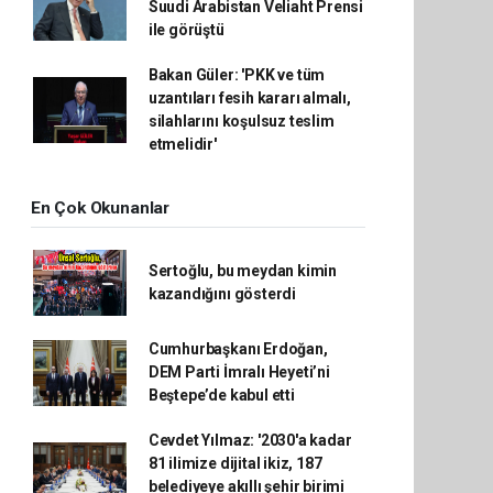
Suudi Arabistan Veliaht Prensi
ile görüştü
Bakan Güler: 'PKK ve tüm
uzantıları fesih kararı almalı,
silahlarını koşulsuz teslim
etmelidir'
En Çok Okunanlar
Sertoğlu, bu meydan kimin
kazandığını gösterdi
Cumhurbaşkanı Erdoğan,
DEM Parti İmralı Heyeti’ni
Beştepe’de kabul etti
Cevdet Yılmaz: '2030'a kadar
81 ilimize dijital ikiz, 187
belediyeye akıllı şehir birimi