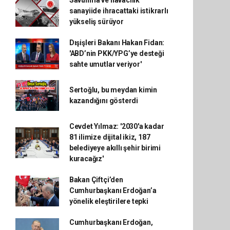
Savunma ve havacılık
sanayiide ihracattaki istikrarlı
yükseliş sürüyor
Dışişleri Bakanı Hakan Fidan:
'ABD’nin PKK/YPG’ye desteği
sahte umutlar veriyor'
Sertoğlu, bu meydan kimin
kazandığını gösterdi
Cevdet Yılmaz: '2030'a kadar
81 ilimize dijital ikiz, 187
belediyeye akıllı şehir birimi
kuracağız'
Bakan Çiftçi’den
Cumhurbaşkanı Erdoğan’a
yönelik eleştirilere tepki
Cumhurbaşkanı Erdoğan,