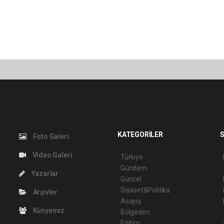
KATEGORİLER
S
Foto Galeri
Video Galeri
Türkiye
Gündem
Yazarlar
Güncel
Siyaset&Politika
Arşivler
Asayiş
Künyemiz
Bölgeden
Eğitim