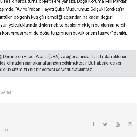
u kez onlarca turna objektiflere yansıdı. Doğa Koruma Milli Parklar
ylaşımda, "Av ve Yaban Hayatı Şube Müdürümüz Selçuk Karakaş’ın
üntüler, bölgenin kuş gözlemciliği açısından ne kadar değerli
uzun yolculuklarında dinlenmek ve beslenmek için bu alanları tercih
in korunması hem de doğa turizmi için büyük önem taşıyor" denildi.
), Demirören Haber Ajansı (DHA) ve diğer ajanslar tarafından eklenen
lesi olmadan ajans kanallarından çekilmektedir. Bu haberlerde yer
 olup sitemizin hiç bir editörü sorumlu tutulamaz...
berleri
l.com