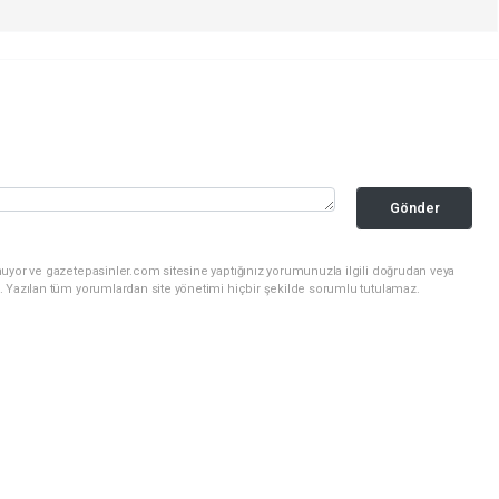
Gönder
nuyor ve gazetepasinler.com sitesine yaptığınız yorumunuzla ilgili doğrudan veya
. Yazılan tüm yorumlardan site yönetimi hiçbir şekilde sorumlu tutulamaz.