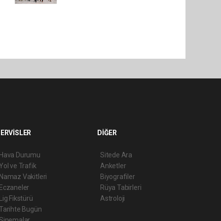
ERVİSLER
DİĞER
Hava Durumu
Sitede Ara
Yol ve Trafik
Anketler
Namaz Vakitleri
Biyografiler
Eczaneler
Rüya Tabirleri
Lig Fikstürü
Astroloji
Tarihte Bugün
Sinemalar