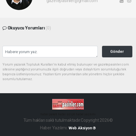
gazetepasinler@gmail.com
Okuyucu Yorumları
(0)
Gönder
Yorum yazarak Topluluk Kuralları’nı kabul etmiş bulunuyor ve gazetepasinler.com
sitesine yaptığınız yorumunuzla ilgili doğrudan veya dolaylı tüm sorumluluğu tek
başınıza üstleniyorsunuz. Yazılan tüm yorumlardan site yönetimi hiçbir şekilde
sorumlu tutulamaz.
haber paketi
haber scripti
haber yazılımı
Tüm hakları saklı tutulmaktadır.Copyright 2026©
Haber Yazılımı:
Web Aksiyon ®