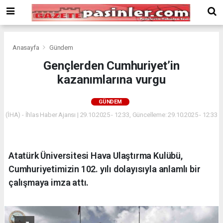
Deneme
Bonusu
Veren
Siteler
deneme
Anasayfa
Gündem
bonusu
Gençlerden Cumhuriyet’in
veren
kazanımlarına vurgu
siteler
2024
bonus
GÜNDEM
veren
(İHA) - İhlas Haber Ajansı | 29.10.2025 - 12:33, Güncelleme: 29.10.2025 - 12:33
siteler
Yeni
Bonus
Veren
Atatürk Üniversitesi Hava Ulaştırma Kulübü,
Siteler
Cumhuriyetimizin 102. yılı dolayısıyla anlamlı bir
çalışmaya imza attı.