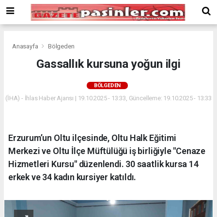
Deneme
Bonusu
Veren
Siteler
deneme
Anasayfa
Bölgeden
bonusu
Gassallık kursuna yoğun ilgi
veren
siteler
BÖLGEDEN
2024
bonus
(İHA) - İhlas Haber Ajansı | 19.10.2025 - 13:33, Güncelleme: 19.10.2025 - 13:33
veren
siteler
Yeni
Erzurum’un Oltu ilçesinde, Oltu Halk Eğitimi
Bonus
Veren
Merkezi ve Oltu İlçe Müftülüğü iş birliğiyle "Cenaze
Siteler
Hizmetleri Kursu" düzenlendi. 30 saatlik kursa 14
erkek ve 34 kadın kursiyer katıldı.