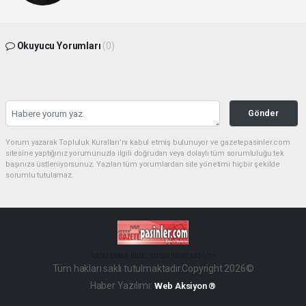
Okuyucu Yorumları
(0)
Gönder
Yorum yazarak Topluluk Kuralları’nı kabul etmiş bulunuyor ve gazetepasinler.com
sitesine yaptığınız yorumunuzla ilgili doğrudan veya dolaylı tüm sorumluluğu tek
başınıza üstleniyorsunuz. Yazılan tüm yorumlardan site yönetimi hiçbir şekilde
sorumlu tutulamaz.
haber paketi
haber scripti
haber yazılımı
Tüm hakları saklı tutulmaktadır.Copyright 2026©
Haber Yazılımı:
Web Aksiyon ®