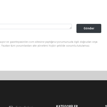
Gönder
nuyor ve gazetepasinler.com sitesine yaptığınız yorumunuzla ilgili doğrudan veya
. Yazılan tüm yorumlardan site yönetimi hiçbir şekilde sorumlu tutulamaz.
KATEGORİLER
S