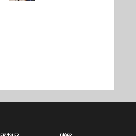
ERVİSLER
DİĞER