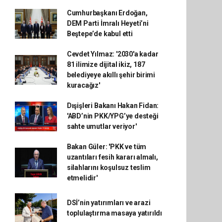
Cumhurbaşkanı Erdoğan,
DEM Parti İmralı Heyeti’ni
Beştepe’de kabul etti
Cevdet Yılmaz: '2030'a kadar
81 ilimize dijital ikiz, 187
belediyeye akıllı şehir birimi
kuracağız'
Dışişleri Bakanı Hakan Fidan:
'ABD’nin PKK/YPG’ye desteği
sahte umutlar veriyor'
Bakan Güler: 'PKK ve tüm
uzantıları fesih kararı almalı,
silahlarını koşulsuz teslim
etmelidir'
DSİ’nin yatırımları ve arazi
toplulaştırma masaya yatırıldı