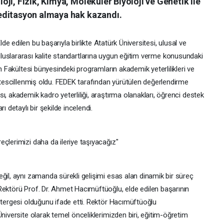
ji, Fizik, Kimya, Moleküler Biyoloji ve Genetik ile
editasyon almaya hak kazandı.
lde edilen bu başarıyla birlikte Atatürk Üniversitesi, ulusal ve
luslararası kalite standartlarına uygun eğitim verme konusundaki
en Fakültesi bünyesindeki programların akademik yeterlilikleri ve
e tescillenmiş oldu. FEDEK tarafından yürütülen değerlendirme
ı, akademik kadro yeterliliği, araştırma olanakları, öğrenci destek
ı detaylı bir şekilde incelendi.
çlerimizi daha da ileriye taşıyacağız"
ğil, aynı zamanda sürekli gelişimi esas alan dinamik bir süreç
Rektörü Prof. Dr. Ahmet Hacımüftüoğlu, elde edilen başarının
stergesi olduğunu ifade etti. Rektör Hacımüftüoğlu
Üniversite olarak temel önceliklerimizden biri, eğitim-öğretim