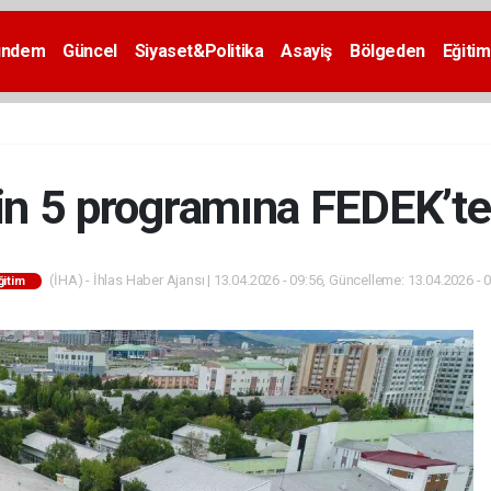
ündem
Güncel
Siyaset&Politika
Asayiş
Bölgeden
Eğitim
in 5 programına FEDEK’t
(İHA) - İhlas Haber Ajansı | 13.04.2026 - 09:56, Güncelleme: 13.04.2026 - 
ğitim