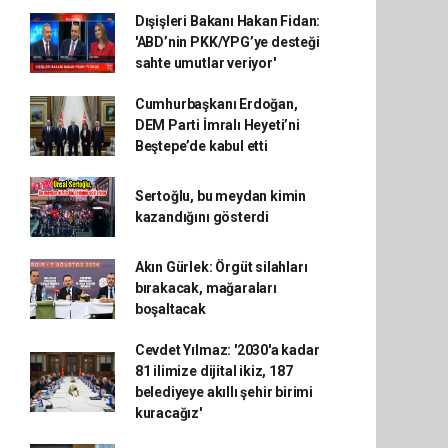
Dışişleri Bakanı Hakan Fidan:
'ABD’nin PKK/YPG’ye desteği
sahte umutlar veriyor'
Cumhurbaşkanı Erdoğan,
DEM Parti İmralı Heyeti’ni
Beştepe’de kabul etti
Sertoğlu, bu meydan kimin
kazandığını gösterdi
Akın Gürlek: Örgüt silahları
bırakacak, mağaraları
boşaltacak
Cevdet Yılmaz: '2030'a kadar
81 ilimize dijital ikiz, 187
belediyeye akıllı şehir birimi
kuracağız'