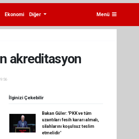
Ekonomi
Diğer
Menü
en akreditasyon
09:56
İlginizi Çekebilir
Bakan Güler: 'PKK ve tüm
uzantıları fesih kararı almalı,
silahlarını koşulsuz teslim
etmelidir'