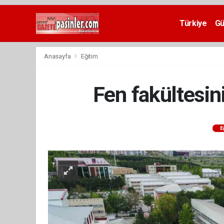
Deneme
Bonusu
Türkiye
G
Veren
Siteler
deneme
Anasayfa
Eğitim
bonusu
veren
siteler
Fen fakültesin
2024
bonus
veren
siteler
E
Yeni
Bonus
Veren
Siteler