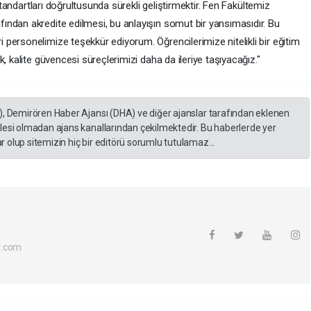
 standartları doğrultusunda sürekli geliştirmektir. Fen Fakültemiz
ndan akredite edilmesi, bu anlayışın somut bir yansımasıdır. Bu
personelimize teşekkür ediyorum. Öğrencilerimize nitelikli bir eğitim
, kalite güvencesi süreçlerimizi daha da ileriye taşıyacağız."
), Demirören Haber Ajansı (DHA) ve diğer ajanslar tarafından eklenen
lesi olmadan ajans kanallarından çekilmektedir. Bu haberlerde yer
 olup sitemizin hiç bir editörü sorumlu tutulamaz...
l.com