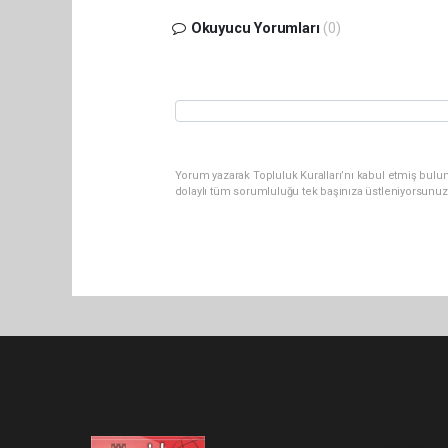
Okuyucu Yorumları
(0)
Yorum yazarak Topluluk Kuralları’nı kabul etmiş bulu
dolaylı tüm sorumluluğu tek başınıza üstleniyorsunuz
Pro-0.048