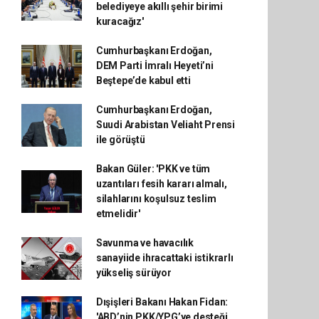
belediyeye akıllı şehir birimi
kuracağız'
Cumhurbaşkanı Erdoğan,
DEM Parti İmralı Heyeti’ni
Beştepe’de kabul etti
Cumhurbaşkanı Erdoğan,
Suudi Arabistan Veliaht Prensi
ile görüştü
Bakan Güler: 'PKK ve tüm
uzantıları fesih kararı almalı,
silahlarını koşulsuz teslim
etmelidir'
Savunma ve havacılık
sanayiide ihracattaki istikrarlı
yükseliş sürüyor
Dışişleri Bakanı Hakan Fidan:
'ABD’nin PKK/YPG’ye desteği