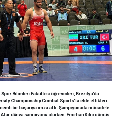
Spor Bilimleri Fakültesi öğrencileri, Brezilya’da
rsity Championship Combat Sports’ta elde ettikleri
önemli bir başarıya imza attı. Şampiyonada mücadele
 Atar dünya şampiyonu olurken, Emirhan Kılıç gümüş