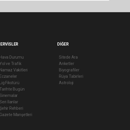
ERVİSLER
DİĞER
Hava Durumu
Sitede Ara
Yol ve Trafik
Anketler
Namaz Vakitleri
Biyografiler
Eczaneler
Rüya Tabirleri
Lig Fikstürü
Astroloji
Tarihte Bugün
Sinemalar
Seri İlanlar
Şehir Rehberi
Gazete Manşetleri