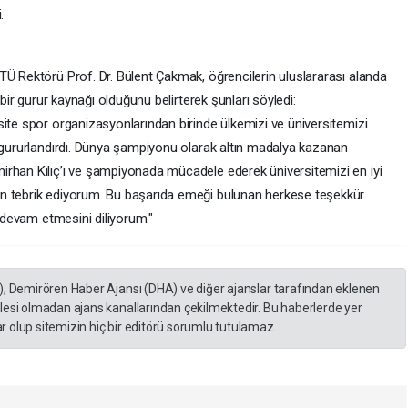
.
TÜ Rektörü Prof. Dr. Bülent Çakmak, öğrencilerin uluslararası alanda
 bir gurur kaynağı olduğunu belirterek şunları söyledi:
site spor organizasyonlarından birinde ülkemizi ve üniversitemizi
e gururlandırdı. Dünya şampiyonu olarak altın madalya kazanan
irhan Kılıç’ı ve şampiyonada mücadele ederek üniversitemizi en iyi
n tebrik ediyorum. Bu başarıda emeği bulunan herkese teşekkür
k devam etmesini diliyorum."
), Demirören Haber Ajansı (DHA) ve diğer ajanslar tarafından eklenen
lesi olmadan ajans kanallarından çekilmektedir. Bu haberlerde yer
 olup sitemizin hiç bir editörü sorumlu tutulamaz...