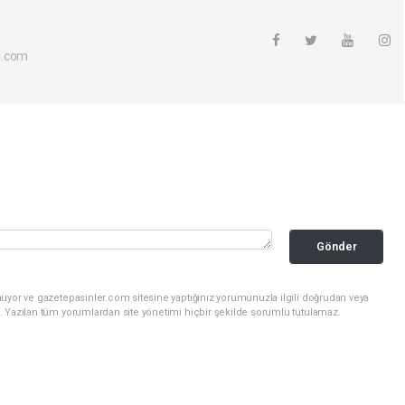
l.com
Gönder
nuyor ve gazetepasinler.com sitesine yaptığınız yorumunuzla ilgili doğrudan veya
. Yazılan tüm yorumlardan site yönetimi hiçbir şekilde sorumlu tutulamaz.