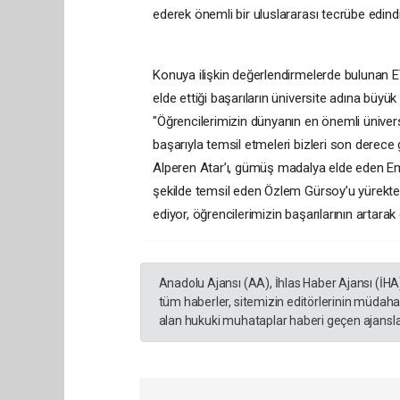
ederek önemli bir uluslararası tecrübe edindi
Konuya ilişkin değerlendirmelerde bulunan E
elde ettiği başarıların üniversite adına büyük
"Öğrencilerimizin dünyanın en önemli üniver
başarıyla temsil etmeleri bizleri son derec
Alperen Atar’ı, gümüş madalya elde eden Em
şekilde temsil eden Özlem Gürsoy’u yürekte
ediyor, öğrencilerimizin başarılarının artara
Anadolu Ajansı (AA), İhlas Haber Ajansı (İHA
tüm haberler, sitemizin editörlerinin müdaha
alan hukuki muhataplar haberi geçen ajanslar