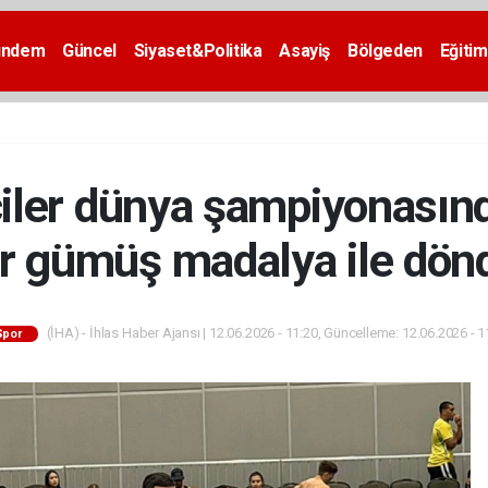
ündem
Güncel
Siyaset&Politika
Asayiş
Bölgeden
Eğitim
iler dünya şampiyonasında
ir gümüş madalya ile dön
(İHA) - İhlas Haber Ajansı | 12.06.2026 - 11:20, Güncelleme: 12.06.2026 - 1
Spor