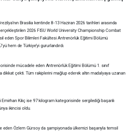
rezilya’nın Brasilia kentinde 8-13 Haziran 2026 tarihleri arasında
erçekleştirilen 2026 FISU World University Championship Combat
il eden Spor Bilimleri Fakültesi Antrenörlük Eğitimi Bölümü
Ü’yü hem de Türkiye’yi gururlandırdı.
orisinde mücadele eden Antrenörlük Eğitimi Bölümü 1. sınıf
a dikkat çekti. Tüm rakiplerini mağlup ederek altın madalyaya uzanan
 Emirhan Kılıç ise 97 kilogram kategorisinde sergilediği başarılı
a ikincisi oldu.
le eden Özlem Gürsoy da şampiyonada ülkemizi başarıyla temsil