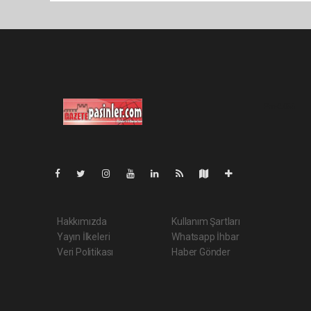
Pro-0.055
Hakkımızda
Kullanım Şartları
Yayın İlkeleri
Whatsapp İhbar
Veri Politikası
Haber Gönder