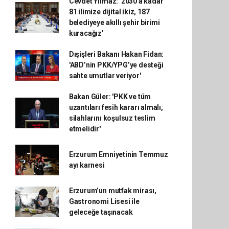
Cevdet Yılmaz: '2030'a kadar
81 ilimize dijital ikiz, 187
belediyeye akıllı şehir birimi
kuracağız'
Dışişleri Bakanı Hakan Fidan:
'ABD’nin PKK/YPG’ye desteği
sahte umutlar veriyor'
Bakan Güler: 'PKK ve tüm
uzantıları fesih kararı almalı,
silahlarını koşulsuz teslim
etmelidir'
Erzurum Emniyetinin Temmuz
ayı karnesi
Erzurum’un mutfak mirası,
Gastronomi Lisesi ile
geleceğe taşınacak