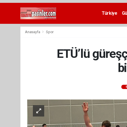
Deneme
Bonusu
Türkiye
G
Veren
Siteler
deneme
Anasayfa
Spor
bonusu
veren
siteler
ETÜ’lü güreşç
2024
bonus
veren
b
siteler
Yeni
Bonus
Veren
Siteler