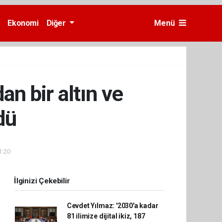
Ekonomi
Diğer
Menü
n bir altın ve
dü
1:20
İlginizi Çekebilir
Cevdet Yılmaz: '2030'a kadar
81 ilimize dijital ikiz, 187