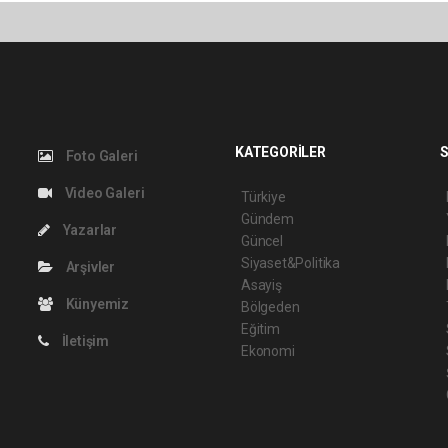
KATEGORİLER
S
Foto Galeri
Video Galeri
Türkiye
Gündem
Yazarlar
Güncel
Siyaset&Politika
Arşivler
Asayiş
Künyemiz
Bölgeden
Eğitim
İletişim
Ekonomi