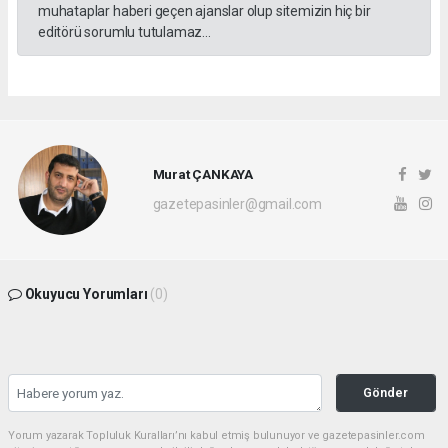
muhataplar haberi geçen ajanslar olup sitemizin hiç bir
editörü sorumlu tutulamaz...
Murat ÇANKAYA
gazetepasinler@gmail.com
Okuyucu Yorumları
(0)
Gönder
Yorum yazarak Topluluk Kuralları’nı kabul etmiş bulunuyor ve gazetepasinler.com