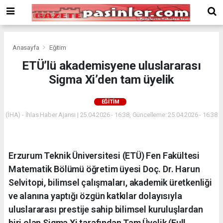
Deneme
Bonusu
Veren
Siteler
deneme
Anasayfa
Eğitim
bonusu
ETÜ’lü akademisyene uluslararası
veren
Sigma Xi’den tam üyelik
siteler
2024
bonus
EĞITIM
veren
(İHA) - İhlas Haber Ajansı | 25.04.2026 - 16:38, Güncelleme: 25.04.2026 - 16:38
siteler
Yeni
Bonus
Veren
Erzurum Teknik Üniversitesi (ETÜ) Fen Fakültesi
Siteler
Matematik Bölümü öğretim üyesi Doç. Dr. Harun
Selvitopi, bilimsel çalışmaları, akademik üretkenliği
ve alanına yaptığı özgün katkılar dolayısıyla
uluslararası prestije sahip bilimsel kuruluşlardan
biri olan Sigma Xi tarafından Tam Üyelik (Full