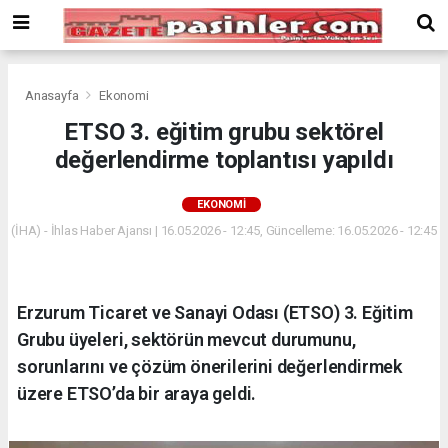
Deneme
Bonusu
Veren
Siteler
deneme
Anasayfa
Ekonomi
bonusu
ETSO 3. eğitim grubu sektörel
veren
değerlendirme toplantısı yapıldı
siteler
2024
bonus
EKONOMI
veren
(İHA) - İhlas Haber Ajansı | 16.05.2026 - 12:45, Güncelleme: 16.05.2026 - 12:45
siteler
Yeni
Bonus
Veren
Erzurum Ticaret ve Sanayi Odası (ETSO) 3. Eğitim
Siteler
Grubu üyeleri, sektörün mevcut durumunu,
sorunlarını ve çözüm önerilerini değerlendirmek
üzere ETSO’da bir araya geldi.