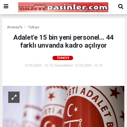
Deneme
Bonusu
Veren
Siteler
deneme
Anasayfa
Türkiye
bonusu
Adalet'e 15 bin yeni personel... 44
veren
farklı unvanda kadro açılıyor
siteler
2024
bonus
TÜRKIYE
veren
12.05.2026 - 12:15, Güncelleme: 12.05.2026 - 12:15
siteler
Yeni
Bonus
Veren
Siteler