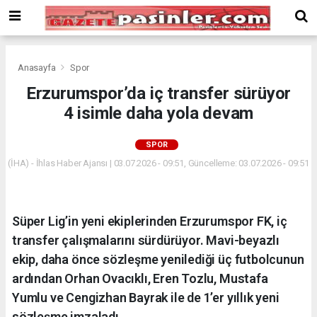
Deneme
Bonusu
Veren
Siteler
deneme
Anasayfa
Spor
bonusu
Erzurumspor’da iç transfer sürüyor
veren
4 isimle daha yola devam
siteler
2024
bonus
SPOR
veren
(İHA) - İhlas Haber Ajansı | 03.07.2026 - 09:51, Güncelleme: 03.07.2026 - 09:51
siteler
Yeni
Bonus
Veren
Süper Lig’in yeni ekiplerinden Erzurumspor FK, iç
Siteler
transfer çalışmalarını sürdürüyor. Mavi-beyazlı
ekip, daha önce sözleşme yenilediği üç futbolcunun
ardından Orhan Ovacıklı, Eren Tozlu, Mustafa
Yumlu ve Cengizhan Bayrak ile de 1’er yıllık yeni
sözleşme imzaladı.