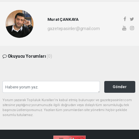
Murat ÇANKAYA
gazetepasinler@gmail.com
Okuyucu Yorumları
(0)
Gönder
Yorum yazarak Topluluk Kuralları’nı kabul etmiş bulunuyor ve gazetepasinler.com
sitesine yaptığınız yorumunuzla ilgili doğrudan veya dolaylı tüm sorumluluğu tek
başınıza üstleniyorsunuz. Yazılan tüm yorumlardan site yönetimi hiçbir şekilde
sorumlu tutulamaz.