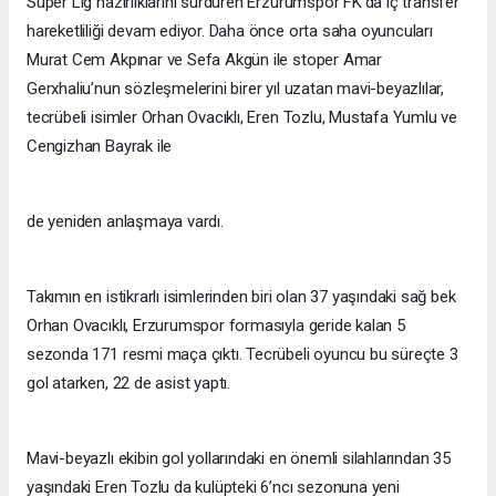
Süper Lig hazırlıklarını sürdüren Erzurumspor FK’da iç transfer
hareketliliği devam ediyor. Daha önce orta saha oyuncuları
Murat Cem Akpınar ve Sefa Akgün ile stoper Amar
Gerxhaliu’nun sözleşmelerini birer yıl uzatan mavi-beyazlılar,
tecrübeli isimler Orhan Ovacıklı, Eren Tozlu, Mustafa Yumlu ve
Cengizhan Bayrak ile
de yeniden anlaşmaya vardı.
Takımın en istikrarlı isimlerinden biri olan 37 yaşındaki sağ bek
Orhan Ovacıklı, Erzurumspor formasıyla geride kalan 5
sezonda 171 resmi maça çıktı. Tecrübeli oyuncu bu süreçte 3
gol atarken, 22 de asist yaptı.
Mavi-beyazlı ekibin gol yollarındaki en önemli silahlarından 35
yaşındaki Eren Tozlu da kulüpteki 6’ncı sezonuna yeni