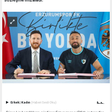
Erkek
|
Kadın
(Haberi Sesli Oku)