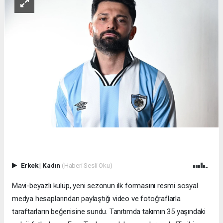
Erkek
|
Kadın
(Haberi Sesli Oku)
Mavi-beyazlı kulüp, yeni sezonun ilk formasını resmi sosyal
medya hesaplarından paylaştığı video ve fotoğraflarla
taraftarların beğenisine sundu. Tanıtımda takımın 35 yaşındaki