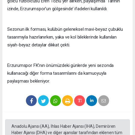
golcü futbolcusu Eren Tozlu yer alırken, paylaşımda ’Tarihin
izinde, Erzurumspor’un gölgesinde’ ifadeleri kullanıldı.
Sezonun ilk forması, kulübün geleneksel mavi-beyaz çubuklu
tasarımıyla hazırlanırken, yaka ve kol bileklerinde kullanılan
siyah-beyaz detaylar dikkat çekti.
Erzurumspor FK’nın önümüzdeki günlerde yeni sezonda
kullanacağı diğer forma tasarımlarını da kamuoyuyla
paylaşması bekleniyor.
Anadolu Ajansı (AA), İhlas Haber Ajansı (İHA), Demirören
Haber Ajansı (DHA) ve diğer ajanslar tarafından eklenen tüm