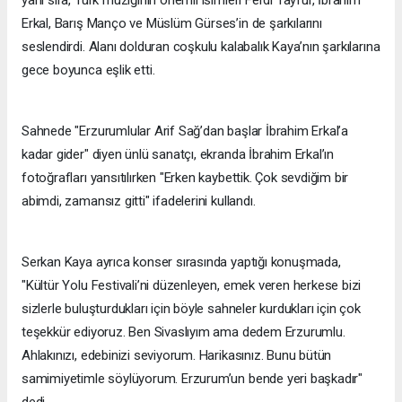
Erkal, Barış Manço ve Müslüm Gürses’in de şarkılarını
seslendirdi. Alanı dolduran coşkulu kalabalık Kaya’nın şarkılarına
gece boyunca eşlik etti.
Sahnede "Erzurumlular Arif Sağ’dan başlar İbrahim Erkal’a
kadar gider" diyen ünlü sanatçı, ekranda İbrahim Erkal’ın
fotoğrafları yansıtılırken "Erken kaybettik. Çok sevdiğim bir
abimdi, zamansız gitti" ifadelerini kullandı.
Serkan Kaya ayrıca konser sırasında yaptığı konuşmada,
"Kültür Yolu Festivali’ni düzenleyen, emek veren herkese bizi
sizlerle buluşturdukları için böyle sahneler kurdukları için çok
teşekkür ediyoruz. Ben Sivaslıyım ama dedem Erzurumlu.
Ahlakınızı, edebinizi seviyorum. Harikasınız. Bunu bütün
samimiyetimle söylüyorum. Erzurum’un bende yeri başkadır"
dedi.