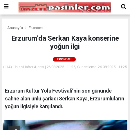
Deneme
Bonusu
Veren
Siteler
deneme
Anasayfa
Ekonomi
bonusu
Erzurum’da Serkan Kaya konserine
veren
yoğun ilgi
siteler
2024
bonus
EKONOMI
veren
(İHA) - İhlas Haber Ajansı | 26.08.2025 - 11:25, Güncelleme: 26.08.2025 - 11:25
siteler
Yeni
Bonus
Veren
Erzurum Kültür Yolu Festivali’nin son gününde
Siteler
sahne alan ünlü şarkıcı Serkan Kaya, Erzurumluların
yoğun ilgisiyle karşılandı.