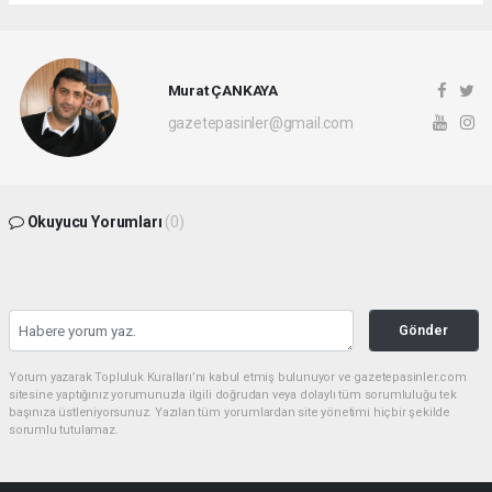
Murat ÇANKAYA
gazetepasinler@gmail.com
Okuyucu Yorumları
(0)
Gönder
Yorum yazarak Topluluk Kuralları’nı kabul etmiş bulunuyor ve gazetepasinler.com
sitesine yaptığınız yorumunuzla ilgili doğrudan veya dolaylı tüm sorumluluğu tek
başınıza üstleniyorsunuz. Yazılan tüm yorumlardan site yönetimi hiçbir şekilde
sorumlu tutulamaz.