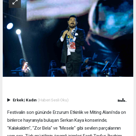
Erkek
|
Kadın
(Haberi Sesli Oku)
Festivalin son gününde Erzurum Etkinlik ve Miting Alanı’nda on
binlerce hayranıyla buluşan Serkan Kaya konserinde;
"Kalakaldım", "Zor Bela" ve "Mesele" gibi sevilen parçalarının
yanı sıra, Türk müziğinin önemli isimleri Ferdi Tayfur, İbrahim