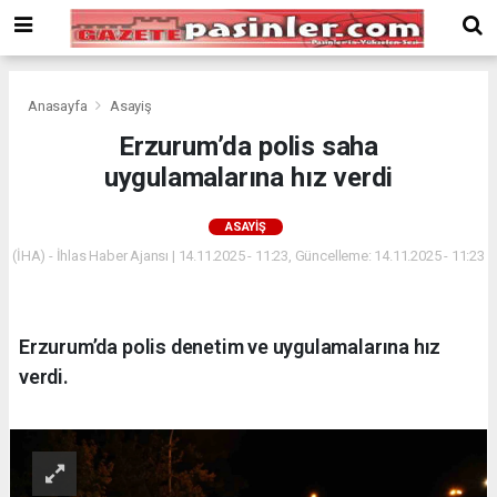
Deneme
Bonusu
Veren
Siteler
deneme
Anasayfa
Asayiş
bonusu
Erzurum’da polis saha
veren
uygulamalarına hız verdi
siteler
2024
bonus
ASAYIŞ
veren
(İHA) - İhlas Haber Ajansı | 14.11.2025 - 11:23, Güncelleme: 14.11.2025 - 11:23
siteler
Yeni
Bonus
Veren
Erzurum’da polis denetim ve uygulamalarına hız
Siteler
verdi.