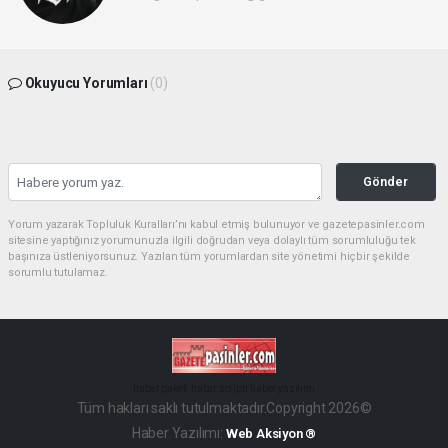
Okuyucu Yorumları
(0)
Gönder
Yorum yazarak Topluluk Kuralları’nı kabul etmiş bulunuyor ve gazetepasinler.com
sitesine yaptığınız yorumunuzla ilgili doğrudan veya dolaylı tüm sorumluluğu tek
başınıza üstleniyorsunuz. Yazılan tüm yorumlardan site yönetimi hiçbir şekilde
sorumlu tutulamaz.
haber paketi
haber scripti
haber yazılımı
Tüm hakları saklı tutulmaktadır.Copyright 2026©
Haber Yazılımı:
Web Aksiyon ®