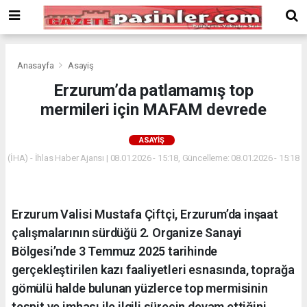
Deneme
Bonusu
Veren
Siteler
deneme
Anasayfa
Asayiş
bonusu
Erzurum’da patlamamış top
veren
mermileri için MAFAM devrede
siteler
2024
bonus
ASAYIŞ
veren
(İHA) - İhlas Haber Ajansı | 08.01.2026 - 15:18, Güncelleme: 08.01.2026 - 15:18
siteler
Yeni
Bonus
Veren
Erzurum Valisi Mustafa Çiftçi, Erzurum’da inşaat
Siteler
çalışmalarının sürdüğü 2. Organize Sanayi
Bölgesi’nde 3 Temmuz 2025 tarihinde
gerçekleştirilen kazı faaliyetleri esnasında, toprağa
gömülü halde bulunan yüzlerce top mermisinin
tespit ve imhası ile ilgili sürecin devam ettiğini