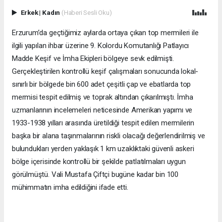
Erkek
|
Kadın
(Haberi Sesli Oku)
Erzurum’da geçtiğimiz aylarda ortaya çıkan top mermileri ile
ilgili yapılan ihbar üzerine 9. Kolordu Komutanlığı Patlayıcı
Madde Keşif ve İmha Ekipleri bölgeye sevk edilmişti.
Gerçekleştirilen kontrollü keşif çalışmaları sonucunda lokal-
sınırlı bir bölgede bin 600 adet çeşitli çap ve ebatlarda top
mermisi tespit edilmiş ve toprak altından çıkarılmıştı. İmha
uzmanlarının incelemeleri neticesinde Amerikan yapımı ve
1933-1938 yılları arasında üretildiği tespit edilen mermilerin
başka bir alana taşınmalarının riskli olacağı değerlendirilmiş ve
bulundukları yerden yaklaşık 1 km uzaklıktaki güvenli askeri
bölge içerisinde kontrollü bir şekilde patlatılmaları uygun
görülmüştü. Vali Mustafa Çiftçi bugüne kadar bin 100
mühimmatın imha edildiğini ifade etti.