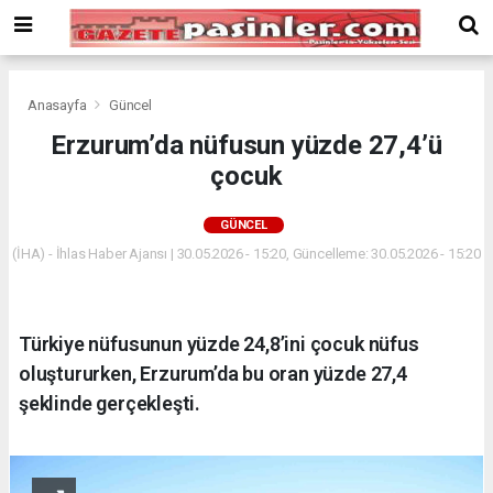
Deneme
Bonusu
Veren
Siteler
deneme
Anasayfa
Güncel
bonusu
Erzurum’da nüfusun yüzde 27,4’ü
veren
çocuk
siteler
2024
bonus
GÜNCEL
veren
(İHA) - İhlas Haber Ajansı | 30.05.2026 - 15:20, Güncelleme: 30.05.2026 - 15:20
siteler
Yeni
Bonus
Veren
Türkiye nüfusunun yüzde 24,8’ini çocuk nüfus
Siteler
oluştururken, Erzurum’da bu oran yüzde 27,4
şeklinde gerçekleşti.