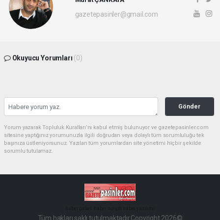
gazetepasinler@gmail.com
Okuyucu Yorumları
(0)
Gönder
Yorum yazarak Topluluk Kuralları’nı kabul etmiş bulunuyor ve gazetepasinler.com
sitesine yaptığınız yorumunuzla ilgili doğrudan veya dolaylı tüm sorumluluğu tek
başınıza üstleniyorsunuz. Yazılan tüm yorumlardan site yönetimi hiçbir şekilde
sorumlu tutulamaz.
haber paketi
haber scripti
haber yazılımı
Tüm hakları saklı tutulmaktadır.Copyright 2026©