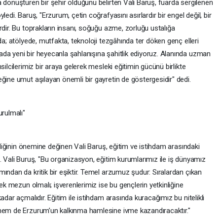
 dönüştüren bir şehir olduğunu belirten Vali Baruş, fuarda sergilenen
edi. Baruş, "Erzurum, çetin coğrafyasını asırlardır bir engel değil, bir
rdir. Bu toprakların insanı, soğuğu azme, zorluğu ustalığa
da; atölyede, mutfakta, teknoloji tezgâhında ter döken genç elleri
da yeni bir heyecanla şahlanışına şahitlik ediyoruz. Alanında uzman
silcilerimiz bir araya gelerek mesleki eğitimin gücünü birlikte
ğine umut aşılayan önemli bir gayretin de göstergesidir" dedi.
urulmalı"
irliğinin önemine değinen Vali Baruş, eğitim ve istihdam arasındaki
. Vali Buruş, "Bu organizasyon, eğitim kurumlarımız ile iş dünyamız
ından da kritik bir eşiktir. Temel arzumuz şudur: Sıralardan çıkan
rek mezun olmalı; işverenlerimiz ise bu gençlerin yetkinliğine
adar açmalıdır. Eğitim ile istihdam arasında kuracağımız bu nitelikli
 hem de Erzurum’un kalkınma hamlesine ivme kazandıracaktır."