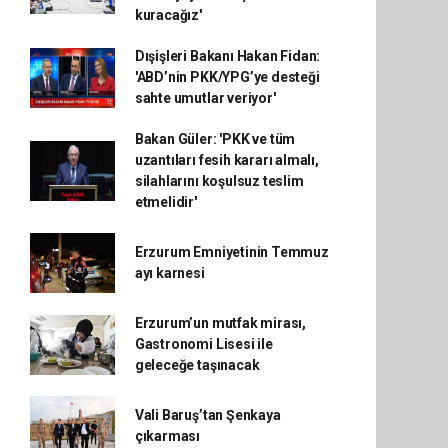
kuracağız'
Dışişleri Bakanı Hakan Fidan:
'ABD’nin PKK/YPG’ye desteği
sahte umutlar veriyor'
Bakan Güler: 'PKK ve tüm
uzantıları fesih kararı almalı,
silahlarını koşulsuz teslim
etmelidir'
Erzurum Emniyetinin Temmuz
ayı karnesi
Erzurum’un mutfak mirası,
Gastronomi Lisesi ile
geleceğe taşınacak
Vali Baruş’tan Şenkaya
çıkarması