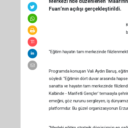
Merkezi’nde düzenlenen "Maarifin 
Fuarı’nın açılışı gerçekleştirildi.
K
b
"Eğitim hayatın tam merkezinde filizlenmekt
Programda konuşan Vali Aydın Baruş, eğitimin
söyledi: "Eğitimin dört duvar arasında haps
sanatta ve hayatın tam merkezinde filizlend
Kalbinde - Marifetli Gençler’ temasıyla şehr
emeğini, göz nurunu sergileyen, iş dünyamızl
platformdur. Bu güzel organizasyonun Erzuru
"Mesleki eğitim stratejik dönüşümün en sa