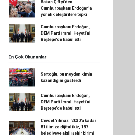
Bakan Çiftçi’den
Cumhurbaşkanı Erdoğan’a
yönelik eleştirilere tepki
Cumhurbaşkanı Erdoğan,
DEM Parti İmralı Heyeti’ni
Beştepe’de kabul etti
En Çok Okunanlar
Sertoğlu, bu meydan kimin
kazandığını gösterdi
Cumhurbaşkanı Erdoğan,
DEM Parti İmralı Heyeti’ni
Beştepe’de kabul etti
Cevdet Yılmaz: '2030'a kadar
81 ilimize dijital ikiz, 187
belediyeye akıllı şehir birimi