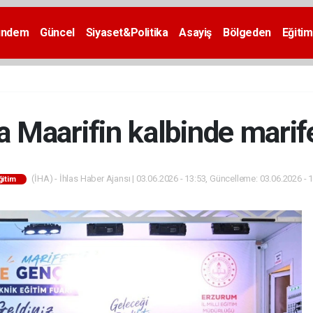
ündem
Güncel
Siyaset&Politika
Asayiş
Bölgeden
Eğitim
 Maarifin kalbinde marife
(İHA) - İhlas Haber Ajansı | 03.06.2026 - 13:53, Güncelleme: 03.06.2026 - 
ğitim