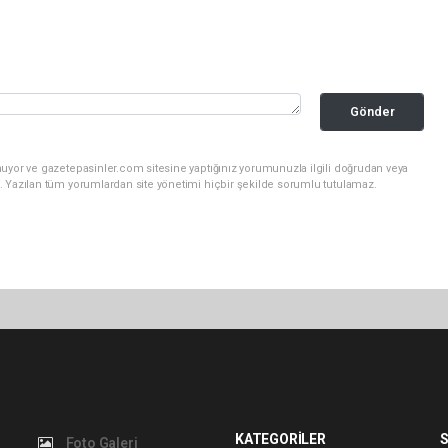
Gönder
nuyor ve gazetepasinler.com sitesine yaptığınız yorumunuzla ilgili doğrudan veya
. Yazılan tüm yorumlardan site yönetimi hiçbir şekilde sorumlu tutulamaz.
KATEGORİLER
S
Foto Galeri