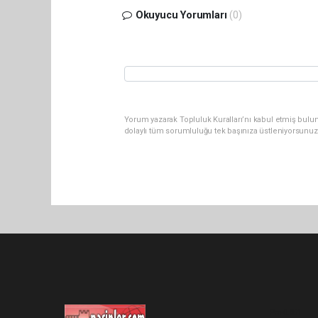
Okuyucu Yorumları
(0)
Yorum yazarak Topluluk Kuralları’nı kabul etmiş bulu
dolaylı tüm sorumluluğu tek başınıza üstleniyorsunuz
Pro-0.061