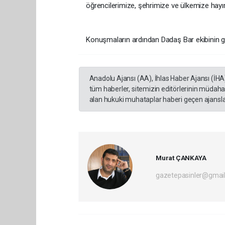
öğrencilerimize, şehrimize ve ülkemize hayır
Konuşmaların ardından Dadaş Bar ekibinin gös
Anadolu Ajansı (AA), İhlas Haber Ajansı (İHA
tüm haberler, sitemizin editörlerinin müdaha
alan hukuki muhataplar haberi geçen ajanslar
Murat ÇANKAYA
gazetepasinler@gmai