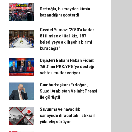
Sertoğlu, bu meydan kimin
kazandığını gösterdi
Cevdet Yılmaz: '2030'a kadar
81 ilimize dijital ikiz, 187
belediyeye akıllı şehir birimi
kuracağız'
Dışişleri Bakanı Hakan Fidan:
'ABD’nin PKK/YPG’ye desteği
sahte umutlar veriyor'
Cumhurbaşkanı Erdoğan,
Suudi Arabistan Veliaht Prensi
ile görüştü
Savunma ve havacılık
sanayiide ihracattaki istikrarlı
yükseliş sürüyor