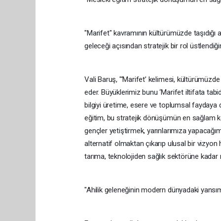
"Marifet" kavramının kültürümüzde taşıdığı 
geleceği açısından stratejik bir rol üstlendiğin
Vali Baruş, "‘Marifet’ kelimesi, kültürümüzde 
eder. Büyüklerimiz bunu ‘Marifet iltifata tabi
bilgiyi üretime, esere ve toplumsal faydaya d
eğitim, bu stratejik dönüşümün en sağlam köp
gençler yetiştirmek, yarınlarımıza yapacağımı
alternatif olmaktan çıkarıp ulusal bir vizyon 
tarıma, teknolojiden sağlık sektörüne kadar n
"Ahilik geleneğinin modern dünyadaki yansı