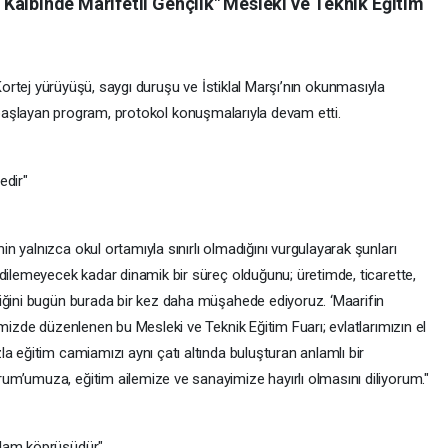
Kalbinde Marifetli Gençlik" Mesleki ve Teknik Eğitim
ortej yürüyüşü, saygı duruşu ve İstiklal Marşı’nın okunmasıyla
aşlayan program, protokol konuşmalarıyla devam etti.
edir"
 yalnızca okul ortamıyla sınırlı olmadığını vurgulayarak şunları
edilemeyecek kadar dinamik bir süreç olduğunu; üretimde, ticarette,
iğini bugün burada bir kez daha müşahede ediyoruz. ‘Maarifin
imizde düzenlenen bu Mesleki ve Teknik Eğitim Fuarı; evlatlarımızın el
a eğitim camiamızı aynı çatı altında buluşturan anlamlı bir
m’umuza, eğitim ailemize ve sanayimize hayırlı olmasını diliyorum."
ğlam köprüsüdür"