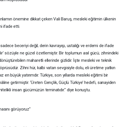
anlamın önemine dikkat çeken Vali Baruş, mesleki eğitimin ülkenin
i ifade etti.
sadece beceriyi değil; derin kavrayışı, ustalığı ve erdemi de ifade
dir’ sözüyle ne güzel özetlemiştir. Bir toplumun asıl gücü; zihnindeki
önüştürebilen maharetli ellerinde gizlidir. İşte mesleki ve teknik
rüsüdür. Zihni hür, kalbi vatan sevgisiyle dolu, eli üretime yatkın
z en büyük yatırımdır. Türkiye, son yıllarda mesleki eğitimi bir
hâline getirmiştir. ‘Üreten Gençlik, Güçlü Türkiye’ hedefi, sanayiden
itelikli insan gücümüzün teminatıdır." diye konuştu.
masını görüyoruz"