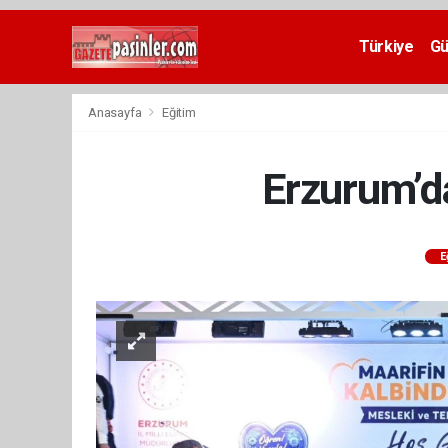
Deneme
Bonusu
Türkiye
G
Veren
Siteler
deneme
Anasayfa
Eğitim
bonusu
veren
siteler
Erzurum’da
2024
bonus
veren
siteler
E
Yeni
Bonus
Veren
Siteler