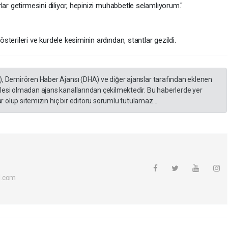
lar getirmesini diliyor, hepinizi muhabbetle selamlıyorum."
terileri ve kurdele kesiminin ardından, stantlar gezildi.
), Demirören Haber Ajansı (DHA) ve diğer ajanslar tarafından eklenen
lesi olmadan ajans kanallarından çekilmektedir. Bu haberlerde yer
 olup sitemizin hiç bir editörü sorumlu tutulamaz...
l.com