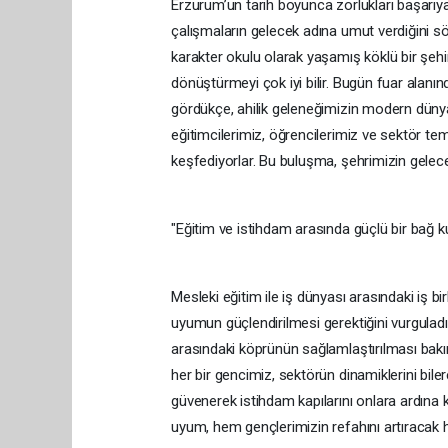
Erzurum’un tarih boyunca zorlukları başarıya
çalışmaların gelecek adına umut verdiğini söyl
karakter okulu olarak yaşamış köklü bir şehi
dönüştürmeyi çok iyi bilir. Bugün fuar alanın
gördükçe, ahilik geleneğimizin modern dünya
eğitimcilerimiz, öğrencilerimiz ve sektör tem
keşfediyorlar. Bu buluşma, şehrimizin gelece
"Eğitim ve istihdam arasında güçlü bir bağ k
Mesleki eğitim ile iş dünyası arasındaki iş b
uyumun güçlendirilmesi gerektiğini vurguladı
arasındaki köprünün sağlamlaştırılması bakım
her bir gencimiz, sektörün dinamiklerini bile
güvenerek istihdam kapılarını onlara ardına k
uyum, hem gençlerimizin refahını artıracak