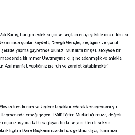
 Baruş, hangi meslek seçilirse seçilsin en iyi şekilde icra edilmesi
devamında şunları kaydetti; "Sevgili Gençler, seçtiğiniz ve gönül
i şekilde yapma gayretinde olunuz. Mutfakta bir şef, atölyede bir
m masasında bir mimar Unutmayınız ki, işine adanmışlık ve ahlakla
 Asıl marifet, yaptığınız işe ruh ve zarafet katabilmektir."
ağlayan tüm kurum ve kişilere teşekkür ederek konuşmasını şu
ekleşmesinde emeği geçen İl Millî Eğitim Müdürlüğümüze, değerli
ve organizasyona katkı sağlayan herkese yürekten teşekkür
eknik Eğitim Daire Başkanımıza da hoş geldiniz diyor, fuarımızın