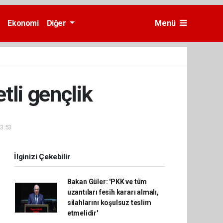
Ekonomi
Diğer
Menü
tli gençlik
13:53
İlginizi Çekebilir
Bakan Güler: 'PKK ve tüm
uzantıları fesih kararı almalı,
silahlarını koşulsuz teslim
etmelidir'