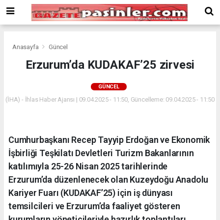
Deneme
Bonusu
Veren
Siteler
deneme
Anasayfa
Güncel
bonusu
Erzurum’da KUDAKAF’25 zirvesi
veren
siteler
GÜNCEL
2024
bonus
(İHA) - İhlas Haber Ajansı | 09.04.2025 - 11:50, Güncelleme: 09.04.2025 - 11:50
veren
siteler
Yeni
Cumhurbaşkanı Recep Tayyip Erdoğan ve Ekonomik
Bonus
Veren
İşbirliği Teşkilatı Devletleri Turizm Bakanlarının
Siteler
katılımıyla 25-26 Nisan 2025 tarihlerinde
Erzurum’da düzenlenecek olan Kuzeydoğu Anadolu
Kariyer Fuarı (KUDAKAF’25) için iş dünyası
temsilcileri ve Erzurum’da faaliyet gösteren
kurumların yöneticileriyle hazırlık toplantıları