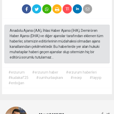
Anadolu Ajansı (AA), İhlas Haber Ajansı (İHA), Demirören
Haber Ajansı (DHA) ve diğer ajanslar tarafından eklenen tüm
haberler, sitemizin editörlerinin müdahalesi olmadan ajans
kanallarından çekilmektedir. Bu haberlerde yer alan hukuki
muhataplar haberi geçen ajanslar olup sitemizin hiç bir
editörü sorumlu tutulamaz...
#erzurum
#erzurum haber
#erzurum haberleri
#kudakaf'25
#cumhurbaşkanı
#recep
#tayyip
#erdoğan