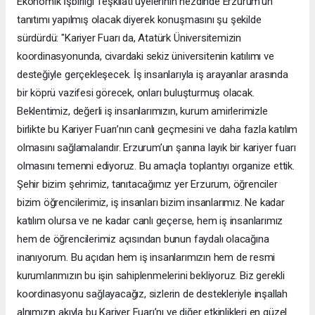
Ekonomik İşbirliği Teşkilatı üyelerinin nezdinde Erzurum’un
tanıtımı yapılmış olacak diyerek konuşmasını şu şekilde
sürdürdü: "Kariyer Fuarı da, Atatürk Üniversitemizin
koordinasyonunda, civardaki sekiz üniversitenin katılımı ve
desteğiyle gerçekleşecek. İş insanlarıyla iş arayanlar arasında
bir köprü vazifesi görecek, onları buluşturmuş olacak.
Beklentimiz, değerli iş insanlarımızın, kurum amirlerimizle
birlikte bu Kariyer Fuarı’nın canlı geçmesini ve daha fazla katılım
olmasını sağlamalarıdır. Erzurum’un şanına layık bir kariyer fuarı
olmasını temenni ediyoruz. Bu amaçla toplantıyı organize ettik.
Şehir bizim şehrimiz, tanıtacağımız yer Erzurum, öğrenciler
bizim öğrencilerimiz, iş insanları bizim insanlarımız. Ne kadar
katılım olursa ve ne kadar canlı geçerse, hem iş insanlarımız
hem de öğrencilerimiz açısından bunun faydalı olacağına
inanıyorum. Bu açıdan hem iş insanlarımızın hem de resmi
kurumlarımızın bu işin sahiplenmelerini bekliyoruz. Biz gerekli
koordinasyonu sağlayacağız, sizlerin de destekleriyle inşallah
alnımızın akıyla bu Kariyer Fuarı’nı ve diğer etkinlikleri en güzel