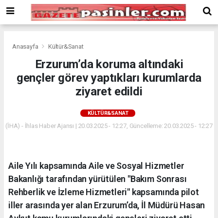
Deneme
Bonusu
Veren
Siteler
deneme
Anasayfa
Kültür&Sanat
bonusu
Erzurum’da koruma altındaki
veren
gençler görev yaptıkları kurumlarda
siteler
2024
ziyaret edildi
bonus
veren
KÜLTÜR&SANAT
siteler
(İHA) - İhlas Haber Ajansı | 20.03.2025 - 12:27, Güncelleme: 20.03.2025 - 12:27
Yeni
Bonus
Veren
Siteler
Aile Yılı kapsamında Aile ve Sosyal Hizmetler
Bakanlığı tarafından yürütülen "Bakım Sonrası
Rehberlik ve İzleme Hizmetleri" kapsamında pilot
iller arasında yer alan Erzurum’da, İl Müdürü Hasan