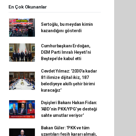
En Çok Okunanlar
Sertoğlu, bu meydan kimin
kazandığını gösterdi
Cumhurbaşkanı Erdoğan,
DEM Parti İmralı Heyeti’ni
Beştepe’de kabul etti
Cevdet Yılmaz: '2030'a kadar
81 ilimize dijital ikiz, 187
belediyeye akıllı şehir birimi
kuracağız'
Dışişleri Bakanı Hakan Fidan:
'ABD’nin PKK/YPG’ye desteği
sahte umutlar veriyor'
Bakan Güler: 'PKK ve tüm
uzantıları fesih kararı almalı,