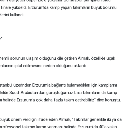
f Faaliyetler Süper Lig’e yükseldi. Bursaspor şampiyon oldu.
finale yükseldi. Erzurum’da kamp yapan takımların büyük bölümü
erini kullandı.
r"
mli sorunun ulaşım olduğunu dile getiren Almak, özellikle uçak
amlarının iptal edilmesine neden olduğunu aktardı.
stanbul üzerinden Erzurum’a bağlantı bulamadıkları için kamplarını
 şekilde Suudi Arabistan’dan görüştüğümüz bazı takımların da kamp
ması halinde Erzurum’a çok daha fazla takım getirebiliriz" diye konuştu.
büyük önem verdiğini ifade eden Almak, "Takımlar genellikle iki ya da
0 profesyonel takımın kamp yapması halinde Erzurum’da 40’a yakın