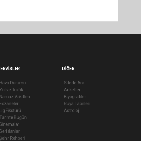
ERVİSLER
DİĞER
Hava Durumu
Sitede Ara
Yol ve Trafik
Anketler
Namaz Vakitleri
Biyografiler
Eczaneler
Rüya Tabirleri
Lig Fikstürü
Astroloji
Tarihte Bugün
Sinemalar
Seri İlanlar
Şehir Rehberi