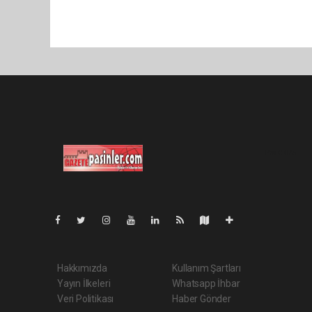
Pro-0.075
Hakkımızda
Kullanım Şartları
Yayın İlkeleri
Whatsapp İhbar
Veri Politikası
Haber Gönder