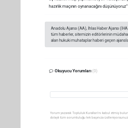
hazırlık maçının oynanacağını düşünüyoruz"
Anadolu Ajansı (AA), İhlas Haber Ajansı (İHA
tüm haberler, sitemizin editörlerinin müdaha
alan hukuki muhataplar haberi geçen ajanslar
Okuyucu Yorumları
(0)
Yorum yazarak Topluluk Kuralları’nı kabul etmiş bulu
dolaylı tüm sorumluluğu tek başınıza üstleniyorsunuz