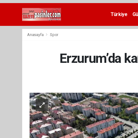
Deneme
Bonusu
Türkiye
G
Veren
Siteler
deneme
Anasayfa
Spor
bonusu
veren
siteler
Erzurum’da ka
2024
bonus
veren
siteler
Yeni
Bonus
Veren
Siteler