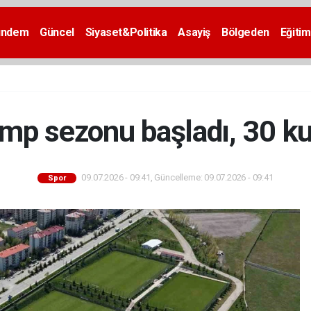
ündem
Güncel
Siyaset&Politika
Asayiş
Bölgeden
Eğitim
mp sezonu başladı, 30 ku
09.07.2026 - 09:41, Güncelleme: 09.07.2026 - 09:41
Spor