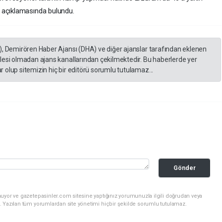
 açıklamasında bulundu.
), Demirören Haber Ajansı (DHA) ve diğer ajanslar tarafından eklenen
lesi olmadan ajans kanallarından çekilmektedir. Bu haberlerde yer
 olup sitemizin hiç bir editörü sorumlu tutulamaz...
Gönder
nuyor ve gazetepasinler.com sitesine yaptığınız yorumunuzla ilgili doğrudan veya
. Yazılan tüm yorumlardan site yönetimi hiçbir şekilde sorumlu tutulamaz.