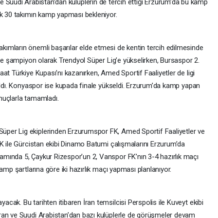
e Suudi Arabistan’dan kulüplerin de tercih ettiği Erzurum’da bu kamp
ık 30 takımın kamp yapması bekleniyor.
ımların önemli başarılar elde etmesi de kentin tercih edilmesinde
’de şampiyon olarak Trendyol Süper Lig’e yükselirken, Bursaspor 2.
at Türkiye Kupası’nı kazanırken, Amed Sportif Faaliyetler de ligi
 aldı. Konyaspor ise kupada finale yükseldi. Erzurum’da kamp yapan
nuçlarla tamamladı.
per Lig ekiplerinden Erzurumspor FK, Amed Sportif Faaliyetler ve
FK ile Gürcistan ekibi Dinamo Batumi çalışmalarını Erzurum’da
mında 5, Çaykur Rizespor’un 2, Vanspor FK’nın 3-4 hazırlık maçı
amp şartlarına göre iki hazırlık maçı yapması planlanıyor.
ak. Bu tarihten itibaren İran temsilcisi Perspolis ile Kuveyt ekibi
ran ve Suudi Arabistan’dan bazı kulüplerle de görüşmeler devam