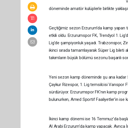
v
döneminde amatör kulüplerle birlikte yaklaş
Geçtiğimiz sezon Erzurum’da kamp yapan tak
etkili oldu. Erzurumspor FK, Trendyol 1. Lig
Lig’de şampiyonluk yaşadı. Trabzonspor, Zira
ikinci sırada tamamlayarak Süper Lig bileti
takımların büyük bölümü sezonu başarılı so
Yeni sezon kamp döneminde şu ana kadar Sü
Çaykur Rizespor, 1. Lig temsilcisi Vanspor 
sürdürüyor. Erzurumspor FK’nın kamp progra
bulunurken, Amed Sportif Faaliyetler’in ise k
İkinci kamp dönemi ise 16 Temmuz’da başlayac
Al Arabi Erzurum’da kamp yapacak. Ayrıca İ