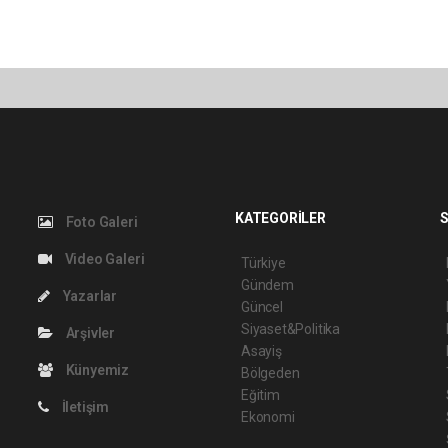
KATEGORİLER
S
Foto Galeri
Video Galeri
Türkiye
Gündem
Yazarlar
Güncel
Siyaset&Politika
Arşivler
Asayiş
Künyemiz
Bölgeden
Eğitim
İletişim
Ekonomi