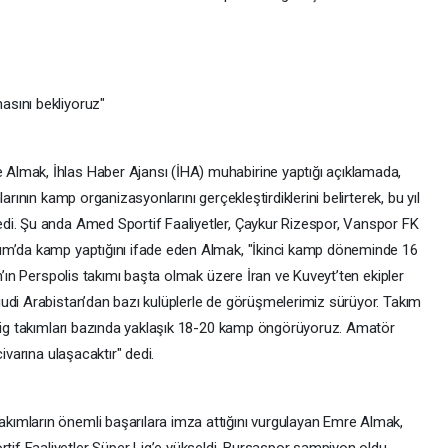
sını bekliyoruz"
lmak, İhlas Haber Ajansı (İHA) muhabirine yaptığı açıklamada,
arının kamp organizasyonlarını gerçekleştirdiklerini belirterek, bu yıl
di. Şu anda Amed Sportif Faaliyetler, Çaykur Rizespor, Vanspor FK
um’da kamp yaptığını ifade eden Almak, "İkinci kamp döneminde 16
n’ın Perspolis takımı başta olmak üzere İran ve Kuveyt’ten ekipler
udi Arabistan’dan bazı kulüplerle de görüşmelerimiz sürüyor. Takım
 lig takımları bazında yaklaşık 18-20 kamp öngörüyoruz. Amatör
ivarına ulaşacaktır" dedi.
ımların önemli başarılara imza attığını vurgulayan Emre Almak,