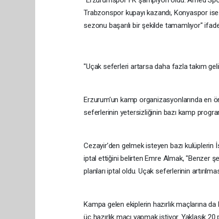
"Erzurumspor FK şampiyon oldu. Amed Sporti
Trabzonspor kupayı kazandı, Konyaspor ise 
sezonu başarılı bir şekilde tamamlıyor" ifadel
"Uçak seferleri artarsa daha fazla takım geli
Erzurum’un kamp organizasyonlarında en öne
seferlerinin yetersizliğinin bazı kamp progr
Cezayir’den gelmek isteyen bazı kulüplerin İ
iptal ettiğini belirten Emre Almak, "Benzer
planları iptal oldu. Uçak seferlerinin artırıl
Kampa gelen ekiplerin hazırlık maçlarına da 
üç hazırlık maçı yapmak istiyor. Yaklaşık 2