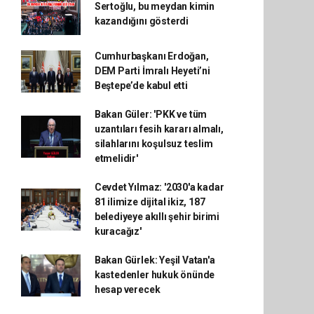
Sertoğlu, bu meydan kimin
kazandığını gösterdi
Cumhurbaşkanı Erdoğan,
DEM Parti İmralı Heyeti’ni
Beştepe’de kabul etti
Bakan Güler: 'PKK ve tüm
uzantıları fesih kararı almalı,
silahlarını koşulsuz teslim
etmelidir'
Cevdet Yılmaz: '2030'a kadar
81 ilimize dijital ikiz, 187
belediyeye akıllı şehir birimi
kuracağız'
Bakan Gürlek: Yeşil Vatan'a
kastedenler hukuk önünde
hesap verecek