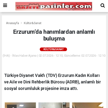
Deneme
Bonusu
Veren
Siteler
deneme
Anasayfa
Kültür&Sanat
bonusu
Erzurum’da hanımlardan anlamlı
veren
buluşma
siteler
2024
bonus
KÜLTÜR&SANAT
veren
(İHA) - İhlas Haber Ajansı | 02.07.2026 - 12:10, Güncelleme: 02.07.2026 - 12:10
siteler
Yeni
Bonus
Veren
Türkiye Diyanet Vakfı (TDV) Erzurum Kadın Kolları
Siteler
ve Aile ve Dini Rehberlik Bürosu (ADRB), anlamlı bir
sosyal sorumluluk projesine imza attı.