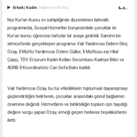
Erkek
|
Kadın
(Haberi Sesli Oku)
Nur Kur’an Kursu ev sahipliğinde düzenlenen kahvaltı
programında, Sosyal Hizmetler bünyesindeki çocuklar ile
Kur’an kursu öğrencisi hafızlar bir araya getirildi. Samimi bir
atmosferde gerçekleşen programa Vali Yardımcısı Didem Dinç
Özay, İl Müftü Yardımcısı Özlem Gülbe, İl Müftüsü eşi Hilal
Çapçı, TDV Erzurum Kadın Kolları Sorumlusu Kadriye Bilici ve
ADRB İl Koordinatörü Can Sefa Balcı katıldı.
Vali Yardımcısı Özay, bu tür etkinliklerin toplumsal dayanışmayı
güçlendirdiğini belirterek, çocuklar arasındaki gönül bağlarının
önemine değindi. Hizmetlerin ve birlikteliğin toplum için taşıdığı
değere vurgu yapan Özay, emeği geçen herkese teşekkürlerini
iletti.