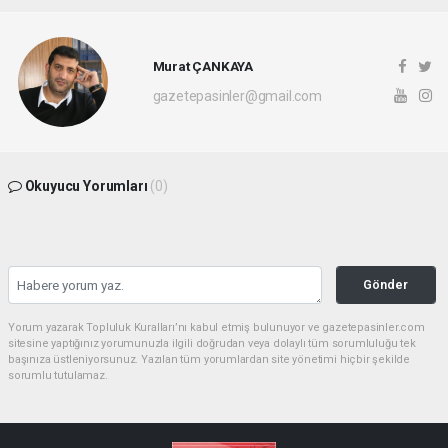
Murat ÇANKAYA
gazetepasinler@gmail.com
Okuyucu Yorumları
(0)
Gönder
Yorum yazarak Topluluk Kuralları’nı kabul etmiş bulunuyor ve gazetepasinler.com
sitesine yaptığınız yorumunuzla ilgili doğrudan veya dolaylı tüm sorumluluğu tek
başınıza üstleniyorsunuz. Yazılan tüm yorumlardan site yönetimi hiçbir şekilde
sorumlu tutulamaz.