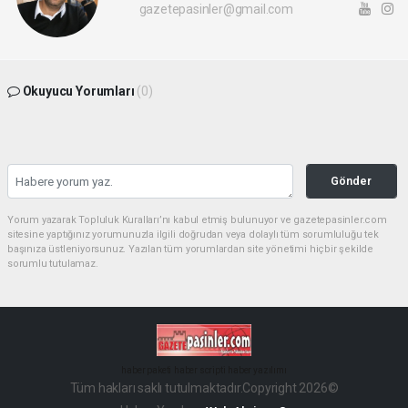
gazetepasinler@gmail.com
Okuyucu Yorumları
(0)
Gönder
Yorum yazarak Topluluk Kuralları’nı kabul etmiş bulunuyor ve gazetepasinler.com
sitesine yaptığınız yorumunuzla ilgili doğrudan veya dolaylı tüm sorumluluğu tek
başınıza üstleniyorsunuz. Yazılan tüm yorumlardan site yönetimi hiçbir şekilde
sorumlu tutulamaz.
haber paketi
haber scripti
haber yazılımı
Tüm hakları saklı tutulmaktadır.Copyright 2026©