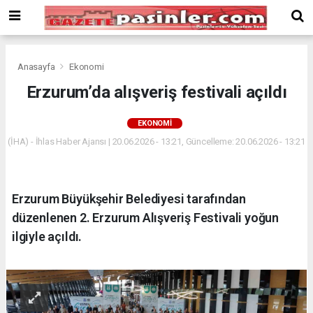
Deneme
Bonusu
Veren
Siteler
deneme
Anasayfa
Ekonomi
bonusu
Erzurum’da alışveriş festivali açıldı
veren
siteler
EKONOMI
2024
bonus
(İHA) - İhlas Haber Ajansı | 20.06.2026 - 13:21, Güncelleme: 20.06.2026 - 13:21
veren
siteler
Yeni
Erzurum Büyükşehir Belediyesi tarafından
Bonus
Veren
düzenlenen 2. Erzurum Alışveriş Festivali yoğun
Siteler
ilgiyle açıldı.