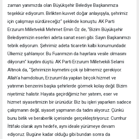
zaman yanımızda olan Büyükşehir Belediye Başkanımıza
teşekkür ediyorum. Birlikten kuvvet doğar anlayışıyla, şehrimiz
için çalışmayı sürdüreceğiz" şeklinde konuştu. AK Parti
Erzurum Milletvekili Mehmet Emin Öz de, "Bizim Büyükşehir
Belediyemizin eserleri adeta sanat eseri gibi. Sayın Başkanımızı
tebrik ediyorum. Şehrimiz adeta ticaretin kalbi konumundadır.
Ülkemiz şahlanıyor. Bu Fuarımızın da hayırlara vesile olmasını
diliyorum" kaydını düştü. AK Parti Erzurum Milletvekili Selami
Altınok da, "Şehrimizin kıymetini çok iyi bilmemiz gerekiyor.
Allah’a hamdolsun, Erzurum’da yapılan birçok hizmet ve
yatırımın benzerini başka şehirlerde görmek kolay değil. Bizim
niyetimiz halistir. Hayata geçirdiğimiz her yatırım, eser ve
hizmet siyasetimizin bir ürünüdür. Biz bu işleri yaparken sadece
çalışmanın değil, siyaset yapmanın da tadını alıyoruz. Çünkü
bunu birlik ve beraberlik içerisinde gerçekleştiriyoruz. Cumhur
İttifakı olarak aynı hedefe, aynı ideale yürümeye devam
ediyoruz. Bugüne kadar olduğu gibi bundan sonra da