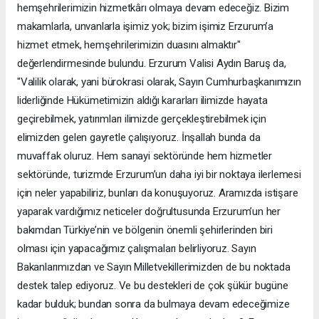
hemşehrilerimizin hizmetkârı olmaya devam edeceğiz. Bizim
makamlarla, unvanlarla işimiz yok; bizim işimiz Erzurum’a
hizmet etmek, hemşehrilerimizin duasını almaktır"
değerlendirmesinde bulundu. Erzurum Valisi Aydın Baruş da,
"Valilik olarak, yani bürokrasi olarak, Sayın Cumhurbaşkanımızın
liderliğinde Hükümetimizin aldığı kararları ilimizde hayata
geçirebilmek, yatırımları ilimizde gerçekleştirebilmek için
elimizden gelen gayretle çalışıyoruz. İnşallah bunda da
muvaffak oluruz. Hem sanayi sektöründe hem hizmetler
sektöründe, turizmde Erzurum’un daha iyi bir noktaya ilerlemesi
için neler yapabiliriz, bunları da konuşuyoruz. Aramızda istişare
yaparak vardığımız neticeler doğrultusunda Erzurum’un her
bakımdan Türkiye’nin ve bölgenin önemli şehirlerinden biri
olması için yapacağımız çalışmaları belirliyoruz. Sayın
Bakanlarımızdan ve Sayın Milletvekillerimizden de bu noktada
destek talep ediyoruz. Ve bu destekleri de çok şükür bugüne
kadar bulduk; bundan sonra da bulmaya devam edeceğimize