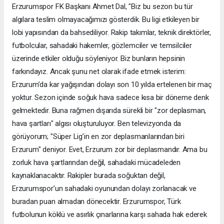
Erzurumspor FK Başkanı Ahmet Dal, "Biz bu sezon bu tür
algılara teslim olmayacağımızı gösterdik. Bu ligi etkileyen bir
lobi yapısından da bahsediliyor. Rakip takımlar, teknik direktörler,
futbolcular, sahadaki hakemler, gözlemciler ve temsilciler
üzerinde etkiler olduğu söyleniyor. Biz bunların hepsinin
farkındayız. Ancak şunu net olarak ifade etmek isterim:
Erzurum’da kar yağışından dolayı son 10 yılda ertelenen bir maç
yoktur. Sezon içinde soğuk hava sadece kısa bir döneme denk
gelmektedir. Buna rağmen dışarıda sürekli bir "zor deplasman,
hava şartları" algısı oluşturuluyor. Ben televizyonda da
görüyorum; "Süper Lig’in en zor deplasmanlarından biri
Erzurum" deniyor. Evet, Erzurum zor bir deplasmandır. Ama bu
zorluk hava şartlarından değil, sahadaki mücadeleden
kaynaklanacaktır. Rakipler burada soğuktan değil,
Erzurumspor’un sahadaki oyunundan dolayı zorlanacak ve
buradan puan almadan dönecektir. Erzurumspor, Türk
futbolunun köklü ve asırlık çınarlarına karşı sahada hak ederek