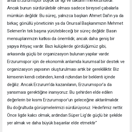
anda Erzurumspor büyük bir ilgi ve takdirin merkezindedir.
Ancak bunun sürdürülebilir olması sadece bireysel çabalarla
mümkün değildir. Bu süreç, yalnızca başkan Ahmet Dal’ın ya da
birkaç gönüllü yöneticinin ya da Onursal Başkanımızın Mehmet
Sekmen’in tek başına yürütebileceği bir süreç değildir. Basın
mensuplarımızın katkısı da önemlidir, ancak daha geniş bir
yapıya ihtiyaç vardır. Bazı kulüplerde gördüğümüz gibi,
arkasında güçlü bir organizasyon bulunan yapılar vardır.
Erzurumspor için de ekonomik anlamda kurumsal bir destek ve
organizasyon yapısının oluşturulması artık bir gerekliliktir. Biz
kimsenin kendi cebinden, kendi rızkından bir beklenti içinde
değiliz. Ancak Erzurum’da kazanılanın, Erzurumspor’a da
yansıması gerektiğine inanıyoruz. Bu şehirden elde edilen
değerlerin bir kısmı Erzurumspor’un geleceğine aktarılmalıdır.
Bu doğrultuda görüşmelerimizi sürdürüyoruz. Hedefimiz nettir.
Önce ligde kalıcı olmak, ardından Süper Lig’de güçlü bir şekilde
yer almak ve daha büyük başarılar elde etmektir"