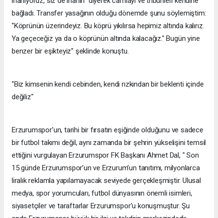
inanıyoruz, siz de inanın" diyerek camiayı ve tribünleri kendine
bağladı. Transfer yasağının olduğu dönemde şunu söylemiştim:
"Köprünün üzerindeyiz. Bu köprü yıkılırsa hepimiz altında kalırız.
Ya geçeceğiz ya da o köprünün altında kalacağız." Bugün yine
benzer bir eşikteyiz" şeklinde konuştu.
"Biz kimsenin kendi cebinden, kendi rızkından bir beklenti içinde
değiliz"
Erzurumspor’un, tarihi bir fırsatın eşiğinde olduğunu ve sadece
bir futbol takımı değil, aynı zamanda bir şehrin yükselişini temsil
ettiğini vurgulayan Erzurumspor FK Başkanı Ahmet Dal, " Son
15 günde Erzurumspor’un ve Erzurum’un tanıtımı, milyonlarca
liralık reklamla yapılamayacak seviyede gerçekleşmiştir. Ulusal
medya, spor yorumcuları, futbol dünyasının önemli isimleri,
siyasetçiler ve taraftarlar Erzurumspor’u konuşmuştur. Şu