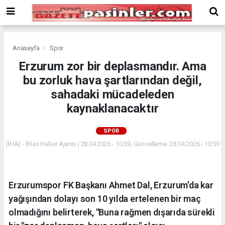
Deneme
Bonusu
Veren
Siteler
deneme
Anasayfa
Spor
bonusu
Erzurum zor bir deplasmandır. Ama
veren
bu zorluk hava şartlarından değil,
siteler
2024
sahadaki mücadeleden
bonus
kaynaklanacaktır
veren
siteler
SPOR
Yeni
Bonus
(İHA) - İhlas Haber Ajansı | 28.04.2026 - 10:59, Güncelleme: 28.04.2026 - 10:59
Veren
Siteler
Erzurumspor FK Başkanı Ahmet Dal, Erzurum’da kar
yağışından dolayı son 10 yılda ertelenen bir maç
olmadığını belirterek, "Buna rağmen dışarıda sürekli