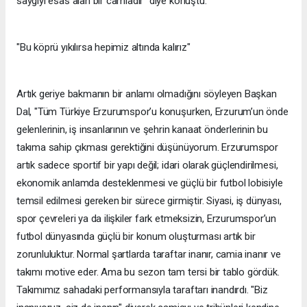
saygıyı esas alan bir camiadır" diye konuştu.
"Bu köprü yıkılırsa hepimiz altında kalırız"
Artık geriye bakmanın bir anlamı olmadığını söyleyen Başkan
Dal, "Tüm Türkiye Erzurumspor’u konuşurken, Erzurum’un önde
gelenlerinin, iş insanlarının ve şehrin kanaat önderlerinin bu
takıma sahip çıkması gerektiğini düşünüyorum. Erzurumspor
artık sadece sportif bir yapı değil; idari olarak güçlendirilmesi,
ekonomik anlamda desteklenmesi ve güçlü bir futbol lobisiyle
temsil edilmesi gereken bir sürece girmiştir. Siyasi, iş dünyası,
spor çevreleri ya da ilişkiler fark etmeksizin, Erzurumspor’un
futbol dünyasında güçlü bir konum oluşturması artık bir
zorunluluktur. Normal şartlarda taraftar inanır, camia inanır ve
takımı motive eder. Ama bu sezon tam tersi bir tablo gördük.
Takımımız sahadaki performansıyla taraftarı inandırdı. "Biz