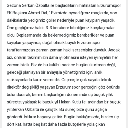
Sezona Serkan Özbalta ile başladıklarını hatırlatan Erzurumspor
FK Başkanı Ahmet Dal, " Evimizde oynadığımız maçlarda, son
dakikalarda yediğimiz goller nedeniyle puan kayıpları yaşadık.
Öne geçtiğimiz halde 3-3 berabere bitirdiğimiz karşılaşmalar
oldu. Deplasmanda da beklemediğimiz beraberlikler ve puan
kayıpları yaşayınca, doğal olarak büyük Erzurumspor
taraftarımızdan zaman zaman haklı serzenişler duyduk. Ancak
biz, onların takımımızın daha iyi olmasını isteyen iyi niyetini her
zaman bildik. Biz de bu kulübü sadece bugünü kurtaran değil,
geleceği planlayan bir anlayışla yönettiğimiz için, anlık
reaksiyonlarla karar vermedik. Geçmişte çok sayıda teknik
direktör değişikliği yaşayan Erzurumspor gerçeğini göz önünde
bulundurarak, benim başkanlığım döneminde üç buçuk yıllık
süreçte; yaklaşık iki buçuk yıl Hakan Kutlu ile, ardından bir buçuk
yıl Serkan Özbalta ile çalıştık. Bu süreç bize şunu açıkça
gösterdi: İstikrar başarıyı getirir. Bugün baktığımızda, bizden üç
dört kat, hatta beş kat daha fazla bütçelerle yola çıkan