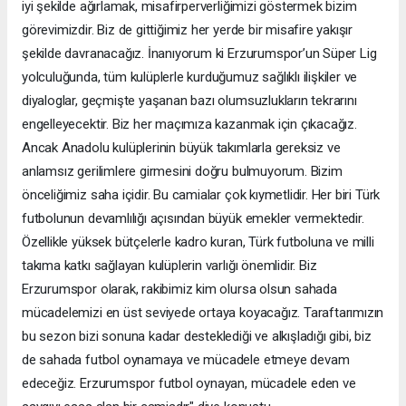
iyi şekilde ağırlamak, misafirperverliğimizi göstermek bizim
görevimizdir. Biz de gittiğimiz her yerde bir misafire yakışır
şekilde davranacağız. İnanıyorum ki Erzurumspor’un Süper Lig
yolculuğunda, tüm kulüplerle kurduğumuz sağlıklı ilişkiler ve
diyaloglar, geçmişte yaşanan bazı olumsuzlukların tekrarını
engelleyecektir. Biz her maçımıza kazanmak için çıkacağız.
Ancak Anadolu kulüplerinin büyük takımlarla gereksiz ve
anlamsız gerilimlere girmesini doğru bulmuyorum. Bizim
önceliğimiz saha içidir. Bu camialar çok kıymetlidir. Her biri Türk
futbolunun devamlılığı açısından büyük emekler vermektedir.
Özellikle yüksek bütçelerle kadro kuran, Türk futboluna ve milli
takıma katkı sağlayan kulüplerin varlığı önemlidir. Biz
Erzurumspor olarak, rakibimiz kim olursa olsun sahada
mücadelemizi en üst seviyede ortaya koyacağız. Taraftarımızın
bu sezon bizi sonuna kadar desteklediği ve alkışladığı gibi, biz
de sahada futbol oynamaya ve mücadele etmeye devam
edeceğiz. Erzurumspor futbol oynayan, mücadele eden ve