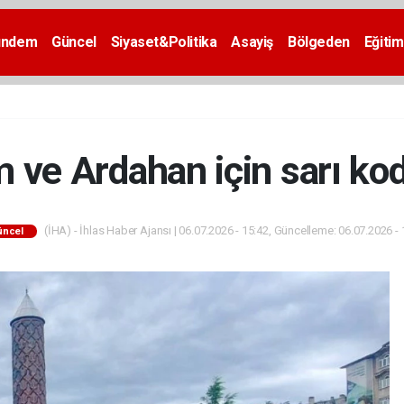
ündem
Güncel
Siyaset&Politika
Asayiş
Bölgeden
Eğitim
 ve Ardahan için sarı kod
(İHA) - İhlas Haber Ajansı | 06.07.2026 - 15:42, Güncelleme: 06.07.2026 - 
üncel