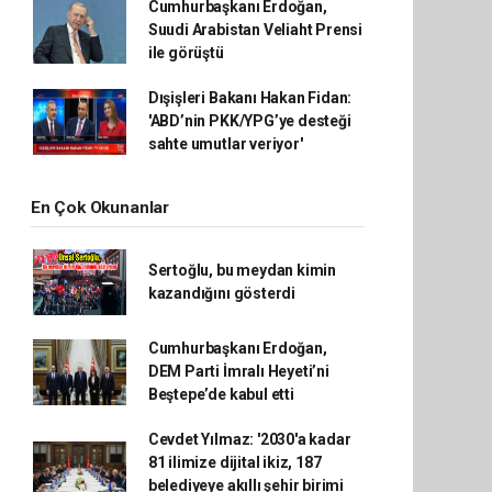
Cumhurbaşkanı Erdoğan,
Suudi Arabistan Veliaht Prensi
ile görüştü
Dışişleri Bakanı Hakan Fidan:
'ABD’nin PKK/YPG’ye desteği
sahte umutlar veriyor'
En Çok Okunanlar
Sertoğlu, bu meydan kimin
kazandığını gösterdi
Cumhurbaşkanı Erdoğan,
DEM Parti İmralı Heyeti’ni
Beştepe’de kabul etti
Cevdet Yılmaz: '2030'a kadar
81 ilimize dijital ikiz, 187
belediyeye akıllı şehir birimi