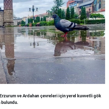
Erzurum ve Ardahan çevreleri için yerel kuvvetli gök
a bulundu.