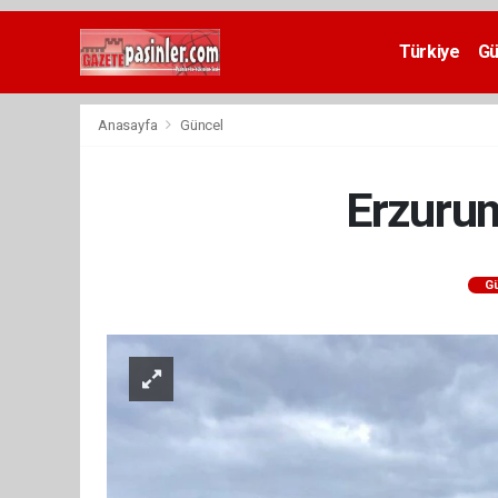
Deneme
Bonusu
Türkiye
G
Veren
Siteler
deneme
Anasayfa
Güncel
bonusu
veren
siteler
Erzurum
2024
bonus
veren
siteler
G
Yeni
Bonus
Veren
Siteler