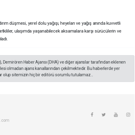
yıldırım düşmesi, yerel dolu yağışı, heyelan ve yağış anında kuvvetli
 yetkililer, ulaşımda yaşanabilecek aksamalara karşı sürücülerin ve
ladı.
), Demirören Haber Ajansı (DHA) ve diğer ajanslar tarafından eklenen
lesi olmadan ajans kanallarından çekilmektedir. Bu haberlerde yer
 olup sitemizin hiç bir editörü sorumlu tutulamaz...
l.com