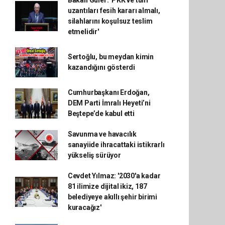
Bakan Güler: 'PKK ve tüm
uzantıları fesih kararı almalı,
silahlarını koşulsuz teslim
etmelidir'
Sertoğlu, bu meydan kimin
kazandığını gösterdi
Cumhurbaşkanı Erdoğan,
DEM Parti İmralı Heyeti’ni
Beştepe’de kabul etti
Savunma ve havacılık
sanayiide ihracattaki istikrarlı
yükseliş sürüyor
Cevdet Yılmaz: '2030'a kadar
81 ilimize dijital ikiz, 187
belediyeye akıllı şehir birimi
kuracağız'