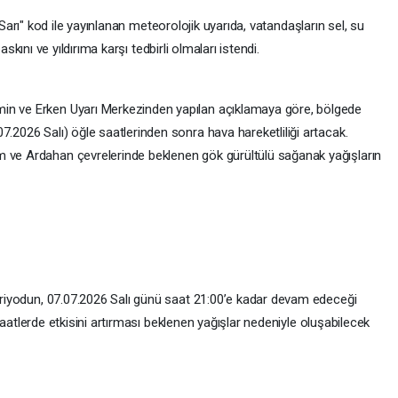
Sarı" kod ile yayınlanan meteorolojik uyarıda, vatandaşların sel, su
askını ve yıldırıma karşı tedbirli olmaları istendi.
in ve Erken Uyarı Merkezinden yapılan açıklamaya göre, bölgede
7.2026 Salı) öğle saatlerinden sonra hava hareketliliği artacak.
m ve Ardahan çevrelerinde beklenen gök gürültülü sağanak yağışların
periyodun, 07.07.2026 Salı günü saat 21:00’e kadar devam edeceği
ki saatlerde etkisini artırması beklenen yağışlar nedeniyle oluşabilecek