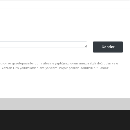
Gönder
nuyor ve gazetepasinler.com sitesine yaptığınız yorumunuzla ilgili doğrudan veya
. Yazılan tüm yorumlardan site yönetimi hiçbir şekilde sorumlu tutulamaz.