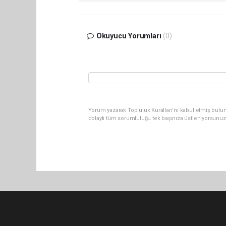
Okuyucu Yorumları
(0)
Yorum yazarak Topluluk Kuralları’nı kabul etmiş bulu
dolaylı tüm sorumluluğu tek başınıza üstleniyorsunuz