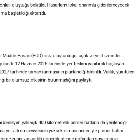
onları oluştuğu belirtildi. Hasarların lokal onarımla giderilemeyecek
a başlatıldığı aktarıldı.
 Madde Hasarı (FOD) riski oluşturduğu, uçak ve yer hizmetleri
gulandı. 12 Haziran 2025 tarihinde yer teslimi yapılarak başlayan
7 tarihinde tamamlanmasının planlandığı bildirildi. Valilik, yürütülen
gi bir olumsuz etkisinin bulunmadığını paylaştı.
 besleyen yaklaşık 400 kilometrelik primer hatların da yenilendiği
da yer altı su seviyesinin yüksek olması nedeniyle primer hatlar
r erimelerinin yaşandığı dönemlerde ise doğrudan suya maruz