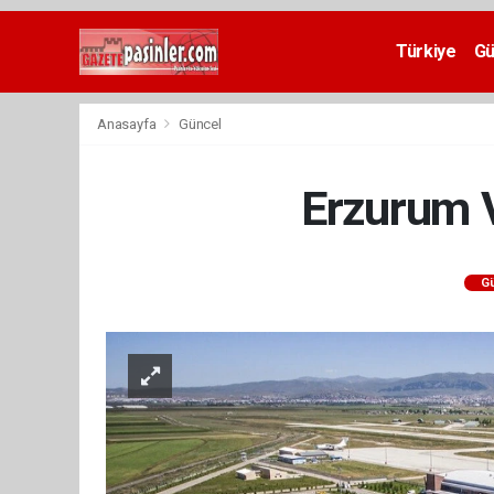
Deneme
Bonusu
Türkiye
G
Veren
Siteler
deneme
Anasayfa
Güncel
bonusu
veren
siteler
Erzurum V
2024
bonus
veren
siteler
G
Yeni
Bonus
Veren
Siteler