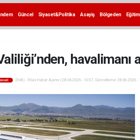
ündem
Güncel
Siyaset&Politika
Asayiş
Bölgeden
Eğitim
aliliği’nden, havalimanı 
(İHA) - İhlas Haber Ajansı | 28.06.2026 - 10:37, Güncelleme: 28.06.2026 - 
üncel