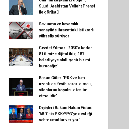
Cumhurbaşkanı Erdoğan,
Suudi Arabistan Veliaht Prensi
ile görüştü
Savunma ve havacılık
sanayiide ihracattaki istikrarlı
yükseliş sürüyor
Cevdet Yılmaz: '2030'a kadar
81 ilimize dijital ikiz, 187
belediyeye akıllı şehir birimi
kuracağız'
Bakan Güler: 'PKK ve tüm
uzantıları fesih kararı almalı,
silahlarını koşulsuz teslim
etmelidir'
Dışişleri Bakanı Hakan Fidan:
'ABD’nin PKK/YPG’ye desteği
sahte umutlar veriyor'