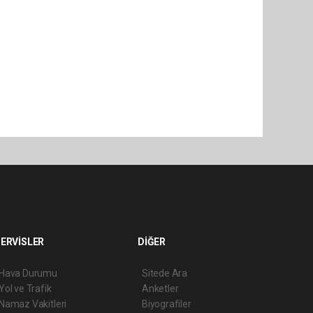
ERVİSLER
DİĞER
Hava Durumu
Sitede Ara
Yol ve Trafik
Anketler
Namaz Vakitleri
Biyografiler