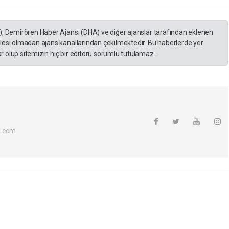
), Demirören Haber Ajansı (DHA) ve diğer ajanslar tarafından eklenen
lesi olmadan ajans kanallarından çekilmektedir. Bu haberlerde yer
 olup sitemizin hiç bir editörü sorumlu tutulamaz...
l.com