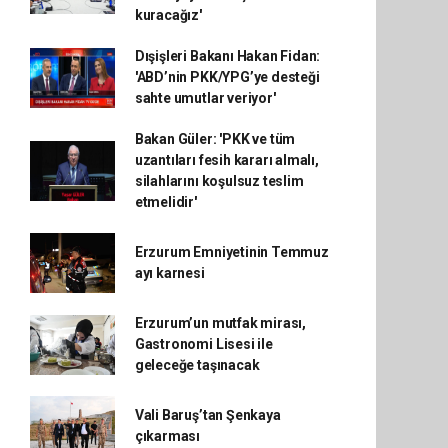
kuracağız'
Dışişleri Bakanı Hakan Fidan:
'ABD’nin PKK/YPG’ye desteği
sahte umutlar veriyor'
Bakan Güler: 'PKK ve tüm
uzantıları fesih kararı almalı,
silahlarını koşulsuz teslim
etmelidir'
Erzurum Emniyetinin Temmuz
ayı karnesi
Erzurum’un mutfak mirası,
Gastronomi Lisesi ile
geleceğe taşınacak
Vali Baruş’tan Şenkaya
çıkarması