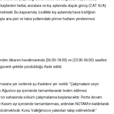
 kaybeden hatlar, arızalara ve kış aylarında düşük görüş (CAT III/A)
tedir. Bu kapsamda, özellikle kış aylarında hava trafiğinin
 ana pist ve taksi yollarındaki primer hatların yenilenmesi
den itibaren havalimanında (06.00-18.00) ve (23.00-06.00) saatleri
venli şekilde yürütüldüğü ifade edildi.
ına yer verilerek şu ifadelere yer verildi: "Çalışmaların seyri
 Ağustos ayı içerisinde tamamlanarak teslim edilmesi
ron sahasında söküm çalışmalarına başlanacaktır. Pistte devam
e Kasım ayı içerisinde tamamlanması, ardından NOTAM’ın kaldırılarak
lmektedir. Konu Valiliğimizce yakından takip edilmektedir."