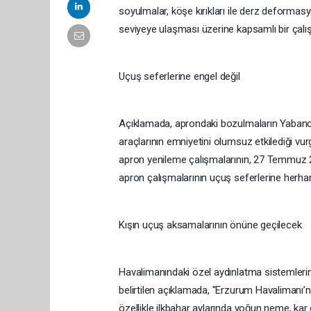
soyulmalar, köşe kırıkları ile derz deformasy
seviyeye ulaşması üzerine kapsamlı bir çalışm
Uçuş seferlerine engel değil
Açıklamada, aprondaki bozulmaların Yabancı
araçlarının emniyetini olumsuz etkilediği vur
apron yenileme çalışmalarının, 27 Temmuz 202
apron çalışmalarının uçuş seferlerine herhan
Kışın uçuş aksamalarının önüne geçilecek
Havalimanındaki özel aydınlatma sistemlerini
belirtilen açıklamada, "Erzurum Havalimanı’n
özellikle ilkbahar aylarında yoğun neme, ka