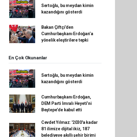
Sertoğlu, bu meydan kimin
kazandığını gösterdi
Bakan Çiftçi’den
Cumhurbaşkanı Erdoğan’a
yönelik eleştirilere tepki
En Çok Okunanlar
Sertoğlu, bu meydan kimin
kazandığını gösterdi
Cumhurbaşkanı Erdoğan,
DEM Parti İmralı Heyeti’ni
Beştepe’de kabul etti
Cevdet Yılmaz: '2030'a kadar
81 ilimize dijital ikiz, 187
belediyeye akıllı şehir birimi