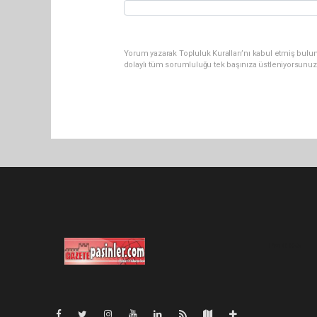
Yorum yazarak Topluluk Kuralları’nı kabul etmiş bulu
dolaylı tüm sorumluluğu tek başınıza üstleniyorsunuz
Pro-0.055