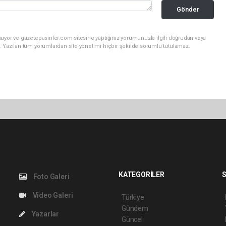
Gönder
nuyor ve gazetepasinler.com sitesine yaptığınız yorumunuzla ilgili doğrudan veya
. Yazılan tüm yorumlardan site yönetimi hiçbir şekilde sorumlu tutulamaz.
KATEGORİLER
S
Foto Galeri
Video Galeri
Türkiye
Gündem
Yazarlar
Güncel