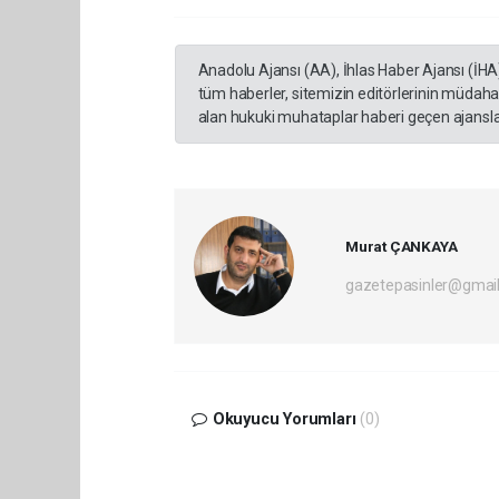
Anadolu Ajansı (AA), İhlas Haber Ajansı (İHA
tüm haberler, sitemizin editörlerinin müdaha
alan hukuki muhataplar haberi geçen ajanslar
Murat ÇANKAYA
gazetepasinler@gmai
Okuyucu Yorumları
(0)