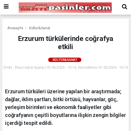
Deneme
Bonusu
Veren
Siteler
deneme
Anasayfa
Kültür&Sanat
bonusu
Erzurum türkülerinde coğrafya
veren
etkili
siteler
2024
bonus
KÜLTÜR&SANAT
veren
(İHA) - İhlas Haber Ajansı | 01.06.2026 - 10:14, Güncelleme: 01.06.2026 - 10:14
siteler
Yeni
Bonus
Veren
Erzurum türküleri üzerine yapılan bir araştırmada;
Siteler
dağlar, iklim şartları, bitki örtüsü, hayvanlar, göç,
yerleşim birimleri ve ekonomik faaliyetler gibi
coğrafyanın çeşitli boyutlarına ilişkin zengin bilgiler
içerdiği tespit edildi.