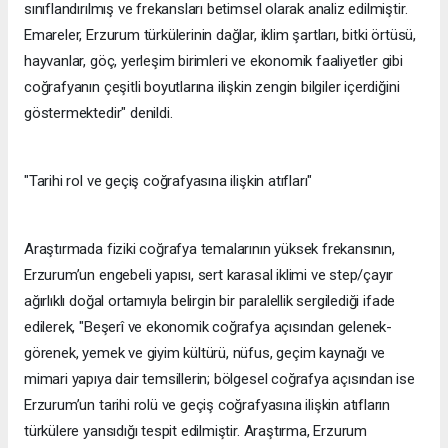
sınıflandırılmış ve frekansları betimsel olarak analiz edilmiştir.
Emareler, Erzurum türkülerinin dağlar, iklim şartları, bitki örtüsü,
hayvanlar, göç, yerleşim birimleri ve ekonomik faaliyetler gibi
coğrafyanın çeşitli boyutlarına ilişkin zengin bilgiler içerdiğini
göstermektedir" denildi.
"Tarihi rol ve geçiş coğrafyasına ilişkin atıfları"
Araştırmada fiziki coğrafya temalarının yüksek frekansının,
Erzurum’un engebeli yapısı, sert karasal iklimi ve step/çayır
ağırlıklı doğal ortamıyla belirgin bir paralellik sergilediği ifade
edilerek, "Beşerî ve ekonomik coğrafya açısından gelenek-
görenek, yemek ve giyim kültürü, nüfus, geçim kaynağı ve
mimari yapıya dair temsillerin; bölgesel coğrafya açısından ise
Erzurum’un tarihi rolü ve geçiş coğrafyasına ilişkin atıfların
türkülere yansıdığı tespit edilmiştir. Araştırma, Erzurum