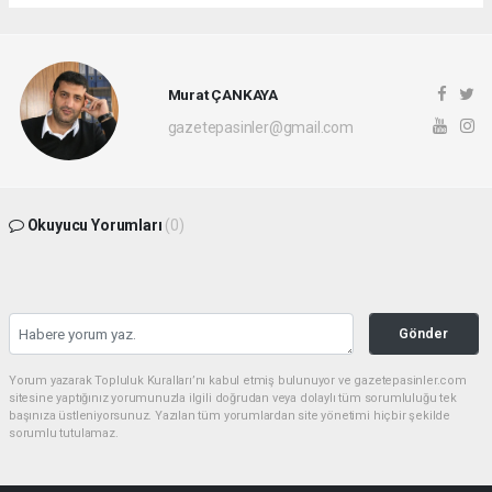
Murat ÇANKAYA
gazetepasinler@gmail.com
Okuyucu Yorumları
(0)
Gönder
Yorum yazarak Topluluk Kuralları’nı kabul etmiş bulunuyor ve gazetepasinler.com
sitesine yaptığınız yorumunuzla ilgili doğrudan veya dolaylı tüm sorumluluğu tek
başınıza üstleniyorsunuz. Yazılan tüm yorumlardan site yönetimi hiçbir şekilde
sorumlu tutulamaz.