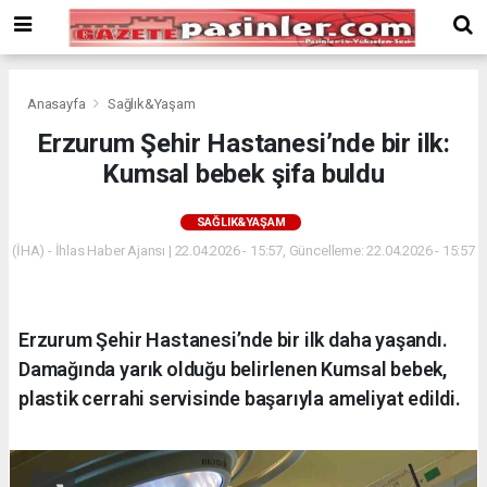
Deneme
Bonusu
Veren
Siteler
deneme
Anasayfa
Sağlık&Yaşam
bonusu
Erzurum Şehir Hastanesi’nde bir ilk:
veren
Kumsal bebek şifa buldu
siteler
2024
bonus
SAĞLIK&YAŞAM
veren
(İHA) - İhlas Haber Ajansı | 22.04.2026 - 15:57, Güncelleme: 22.04.2026 - 15:57
siteler
Yeni
Bonus
Veren
Erzurum Şehir Hastanesi’nde bir ilk daha yaşandı.
Siteler
Damağında yarık olduğu belirlenen Kumsal bebek,
plastik cerrahi servisinde başarıyla ameliyat edildi.