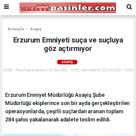
Deneme
Bonusu
Veren
Siteler
deneme
Anasayfa
Asayiş
bonusu
Erzurum Emniyeti suça ve suçluya
veren
göz açtırmıyor
siteler
2024
bonus
ASAYIŞ
veren
(İHA) - İhlas Haber Ajansı | 22.04.2026 - 16:00, Güncelleme: 22.04.2026 - 16:00
siteler
Yeni
Bonus
Veren
Erzurum Emniyet Müdürlüğü Asayiş Şube
Siteler
Müdürlüğü ekiplerince son bir ayda gerçekleştirilen
operasyonlarda, çeşitli suçlardan aranan toplam
284 şahıs yakalanarak adalete teslim edildi.