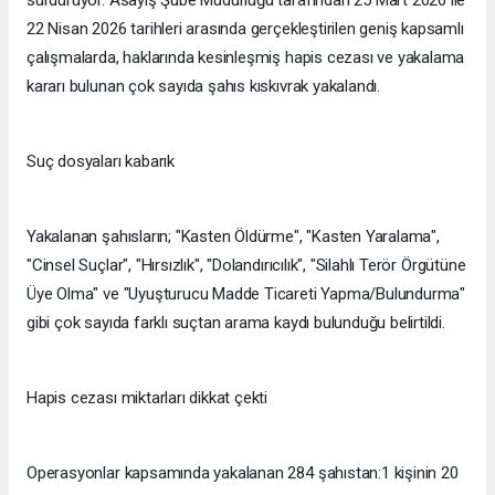
sürdürüyor. Asayiş Şube Müdürlüğü tarafından 25 Mart 2026 ile
22 Nisan 2026 tarihleri arasında gerçekleştirilen geniş kapsamlı
çalışmalarda, haklarında kesinleşmiş hapis cezası ve yakalama
kararı bulunan çok sayıda şahıs kıskıvrak yakalandı.
Suç dosyaları kabarık
Yakalanan şahısların; "Kasten Öldürme", "Kasten Yaralama",
"Cinsel Suçlar", "Hırsızlık", "Dolandırıcılık", "Silahlı Terör Örgütüne
Üye Olma" ve "Uyuşturucu Madde Ticareti Yapma/Bulundurma"
gibi çok sayıda farklı suçtan arama kaydı bulunduğu belirtildi.
Hapis cezası miktarları dikkat çekti
Operasyonlar kapsamında yakalanan 284 şahıstan:1 kişinin 20