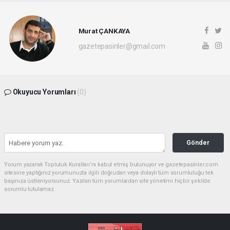
Murat ÇANKAYA
gazetepasinler@gmail.com
Okuyucu Yorumları
(0)
Gönder
Yorum yazarak Topluluk Kuralları’nı kabul etmiş bulunuyor ve gazetepasinler.com
sitesine yaptığınız yorumunuzla ilgili doğrudan veya dolaylı tüm sorumluluğu tek
başınıza üstleniyorsunuz. Yazılan tüm yorumlardan site yönetimi hiçbir şekilde
sorumlu tutulamaz.