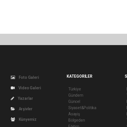
KATEGORİLER
S
Foto Galeri
Video Galeri
Türkiye
Gündem
Yazarlar
Güncel
Siyaset&Politika
Arşivler
Asayiş
Künyemiz
Bölgeden
Eğitim