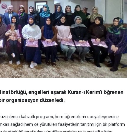
inatörlüğü, engelleri aşarak Kuran-ı Kerim’i öğrenen
 bir organizasyon düzenledi.
üzenlenen kahvaltı programı, hem öğrencilerin sosyalleşmesine
mkan sağladı hem de yürütülen faaliyetlerin tanıtımı için bir platform
inatörlüğü tarafından yürütülen projeler ve işaret dili eğitim