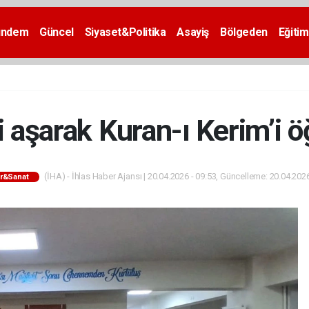
ündem
Güncel
Siyaset&Politika
Asayiş
Bölgeden
Eğitim
i aşarak Kuran-ı Kerim’i ö
(İHA) - İhlas Haber Ajansı | 20.04.2026 - 09:53, Güncelleme: 20.04.2026
ür&Sanat