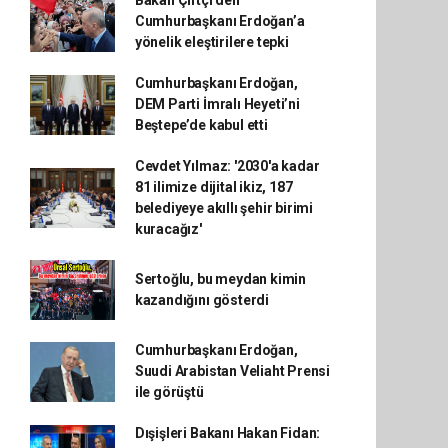
Bakan Çiftçi’den
Cumhurbaşkanı Erdoğan’a
yönelik eleştirilere tepki
Cumhurbaşkanı Erdoğan,
DEM Parti İmralı Heyeti’ni
Beştepe’de kabul etti
Cevdet Yılmaz: '2030'a kadar
81 ilimize dijital ikiz, 187
belediyeye akıllı şehir birimi
kuracağız'
Sertoğlu, bu meydan kimin
kazandığını gösterdi
Cumhurbaşkanı Erdoğan,
Suudi Arabistan Veliaht Prensi
ile görüştü
Dışişleri Bakanı Hakan Fidan: