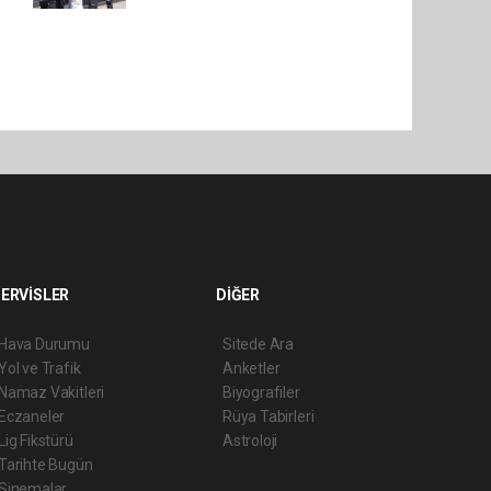
ERVİSLER
DİĞER
Hava Durumu
Sitede Ara
Yol ve Trafik
Anketler
Namaz Vakitleri
Biyografiler
Eczaneler
Rüya Tabirleri
Lig Fikstürü
Astroloji
Tarihte Bugün
Sinemalar