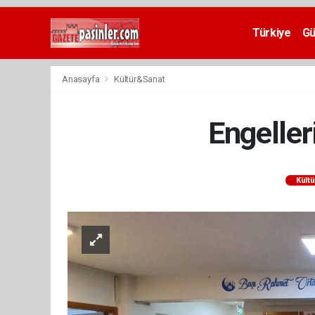
Deneme
Bonusu
Türkiye
G
Veren
Siteler
deneme
Anasayfa
Kültür&Sanat
bonusu
veren
siteler
Engeller
2024
bonus
veren
siteler
Kült
Yeni
Bonus
Veren
Siteler