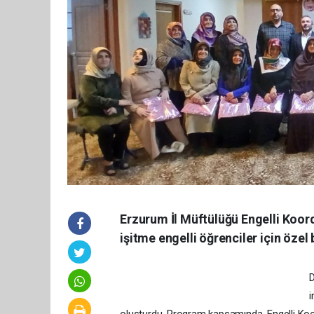
Erzurum İl Müftülüğü Engelli Koord
işitme engelli öğrenciler için özel
D
i
oluşturdu. Program kapsamında, Engelli Koord