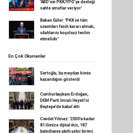
'ABD’nin PKK/YPG’ye desteği
sahte umutlar veriyor'
Bakan Güler: 'PKK ve tüm
uzantıları fesih kararı almalı,
silahlarını koşulsuz teslim
etmelidir'
En Çok Okunanlar
Sertoğlu, bu meydan kimin
kazandığını gösterdi
Cumhurbaşkanı Erdoğan,
DEM Parti İmralı Heyeti’ni
Beştepe’de kabul etti
Cevdet Yılmaz: '2030'a kadar
81 ilimize dijital ikiz, 187
belediyeye akıllı şehir birimi