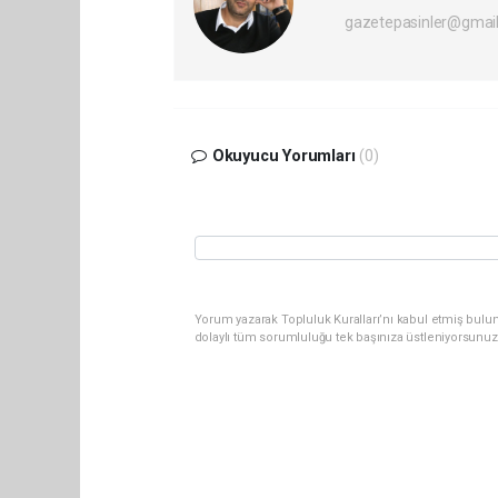
gazetepasinler@gmai
Okuyucu Yorumları
(0)
Yorum yazarak Topluluk Kuralları’nı kabul etmiş bulu
dolaylı tüm sorumluluğu tek başınıza üstleniyorsunuz