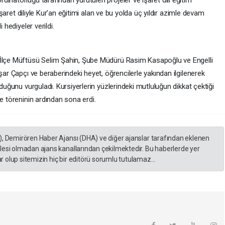
 İşaret diliyle Kur’an eğitimi alan ve bu yolda üç yıldır azimle devam
 hediyeler verildi.
 İlçe Müftüsü Selim Şahin, Şube Müdürü Rasim Kasapoğlu ve Engelli
şar Çapçı ve beraberindeki heyet, öğrencilerle yakından ilgilenerek
lduğunu vurguladı. Kursiyerlerin yüzlerindeki mutluluğun dikkat çektiği
e töreninin ardından sona erdi.
), Demirören Haber Ajansı (DHA) ve diğer ajanslar tarafından eklenen
lesi olmadan ajans kanallarından çekilmektedir. Bu haberlerde yer
 olup sitemizin hiç bir editörü sorumlu tutulamaz...