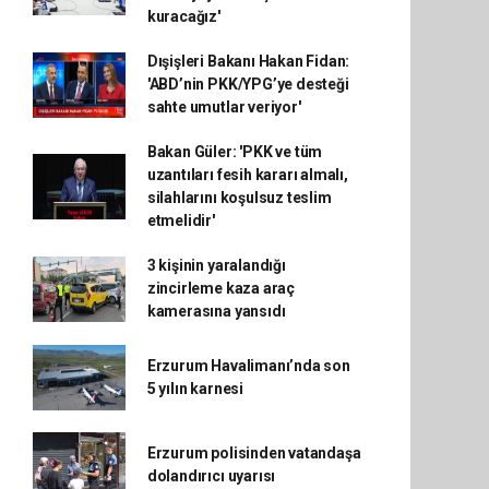
kuracağız'
Dışişleri Bakanı Hakan Fidan:
'ABD’nin PKK/YPG’ye desteği
sahte umutlar veriyor'
Bakan Güler: 'PKK ve tüm
uzantıları fesih kararı almalı,
silahlarını koşulsuz teslim
etmelidir'
3 kişinin yaralandığı
zincirleme kaza araç
kamerasına yansıdı
Erzurum Havalimanı’nda son
5 yılın karnesi
Erzurum polisinden vatandaşa
dolandırıcı uyarısı