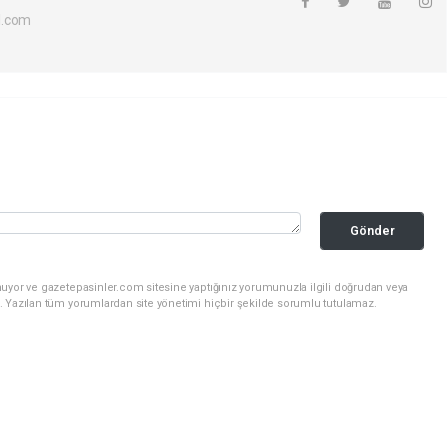
l.com
Gönder
nuyor ve gazetepasinler.com sitesine yaptığınız yorumunuzla ilgili doğrudan veya
. Yazılan tüm yorumlardan site yönetimi hiçbir şekilde sorumlu tutulamaz.