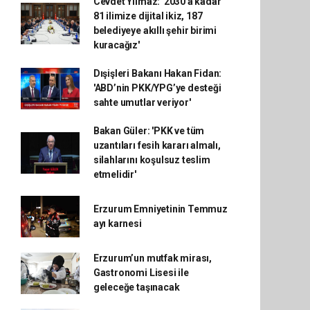
Cevdet Yılmaz: '2030'a kadar
81 ilimize dijital ikiz, 187
belediyeye akıllı şehir birimi
kuracağız'
Dışişleri Bakanı Hakan Fidan:
'ABD’nin PKK/YPG’ye desteği
sahte umutlar veriyor'
Bakan Güler: 'PKK ve tüm
uzantıları fesih kararı almalı,
silahlarını koşulsuz teslim
etmelidir'
Erzurum Emniyetinin Temmuz
ayı karnesi
Erzurum’un mutfak mirası,
Gastronomi Lisesi ile
geleceğe taşınacak