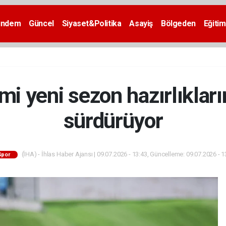
ündem
Güncel
Siyaset&Politika
Asayiş
Bölgeden
Eğitim
i yeni sezon hazırlıkları
sürdürüyor
(İHA) - İhlas Haber Ajansı | 09.07.2026 - 13:43, Güncelleme: 09.07.2026 - 1
Spor