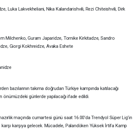
Luka Lakvekheliani, Nika Kalandarishvili, Rezi Chiteishvili, Dirk
tem Milchenko, Guram Japaridze, Tornike Kirkitadze, Sandro
idze, Giorgi Kokhreidze, Avaka Eshete
anidze
erden bazılarının takıma doğrudan Türkiye kampında katılacağı
arın önümüzdeki günlerde yapılacağı ifade edildi.
azırlık maçında cumartesi günü saat 16.00’da Trendyol Süper Lig’in
ile karşı karşıya gelecek. Mücadele, Palandöken Yüksek İrtifa Kamp