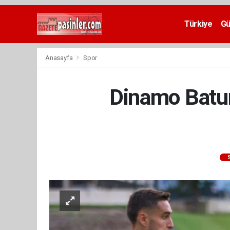
Deneme
Bonusu
Türkiye
G
Veren
Siteler
deneme
Anasayfa
Spor
bonusu
veren
siteler
Dinamo Batum
2024
bonus
veren
siteler
Yeni
Bonus
Veren
Siteler