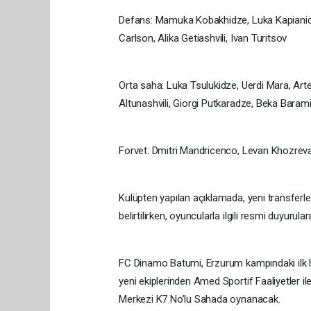
Defans: Mamuka Kobakhidze, Luka Kapianidze, 
Carlson, Alika Getiashvili, Ivan Turitsov
Orta saha: Luka Tsulukidze, Uerdi Mara, Ar
Altunashvili, Giorgi Putkaradze, Beka Baram
Forvet: Dmitri Mandricenco, Levan Khozrev
Kulüpten yapılan açıklamada, yeni transferl
belirtilirken, oyuncularla ilgili resmi duyurul
FC Dinamo Batumi, Erzurum kampındaki ilk h
yeni ekiplerinden Amed Sportif Faaliyetler 
Merkezi K7 No’lu Sahada oynanacak.