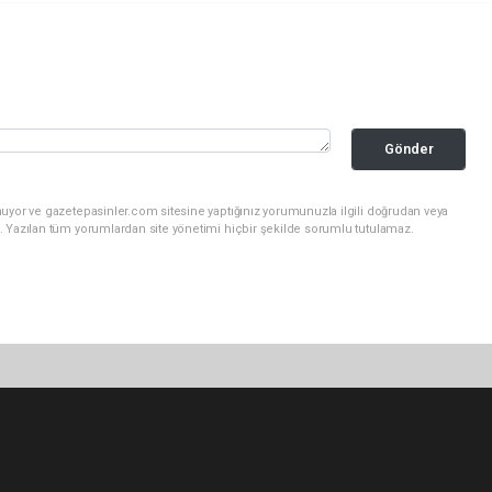
Gönder
nuyor ve gazetepasinler.com sitesine yaptığınız yorumunuzla ilgili doğrudan veya
. Yazılan tüm yorumlardan site yönetimi hiçbir şekilde sorumlu tutulamaz.