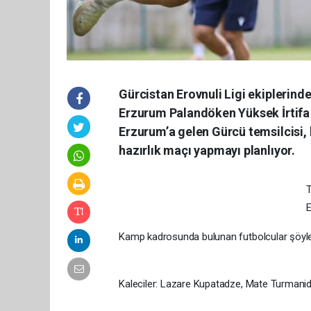
Gürcistan Erovnuli Ligi ekiplerind
Erzurum Palandöken Yüksek İrtif
Erzurum’a gelen Gürcü temsilcisi,
hazırlık maçı yapmayı planlıyor.
T
E
Kamp kadrosunda bulunan futbolcular şöyle
Kaleciler: Lazare Kupatadze, Mate Turmanid