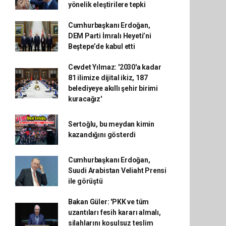
yönelik eleştirilere tepki
Cumhurbaşkanı Erdoğan,
DEM Parti İmralı Heyeti’ni
Beştepe’de kabul etti
Cevdet Yılmaz: '2030'a kadar
81 ilimize dijital ikiz, 187
belediyeye akıllı şehir birimi
kuracağız'
Sertoğlu, bu meydan kimin
kazandığını gösterdi
Cumhurbaşkanı Erdoğan,
Suudi Arabistan Veliaht Prensi
ile görüştü
Bakan Güler: 'PKK ve tüm
uzantıları fesih kararı almalı,
silahlarını koşulsuz teslim