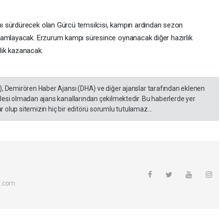
ı sürdürecek olan Gürcü temsilcisi, kampın ardından sezon
mamlayacak. Erzurum kampı süresince oynanacak diğer hazırlık
tlik kazanacak.
), Demirören Haber Ajansı (DHA) ve diğer ajanslar tarafından eklenen
lesi olmadan ajans kanallarından çekilmektedir. Bu haberlerde yer
 olup sitemizin hiç bir editörü sorumlu tutulamaz...
l.com