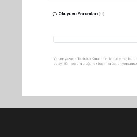
Okuyucu Yorumları
(0)
Yorum yazarak Topluluk Kuralları’nı kabul etmiş bulu
dolaylı tüm sorumluluğu tek başınıza üstleniyorsunuz