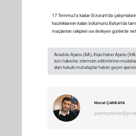
17 Temmuz’a kadar Erzurum’da çalışmaların
hazırlıklarının kalan bölümünü Batum’da ta
maçlarının rakipleri ise ilerleyen günlerde ne
Anadolu Ajansı (AA), İhlas Haber Ajansı (İHA
tüm haberler, sitemizin editörlerinin müdaha
alan hukuki muhataplar haberi geçen ajanslar
Murat ÇANKAYA
gazetepasinler@gmai