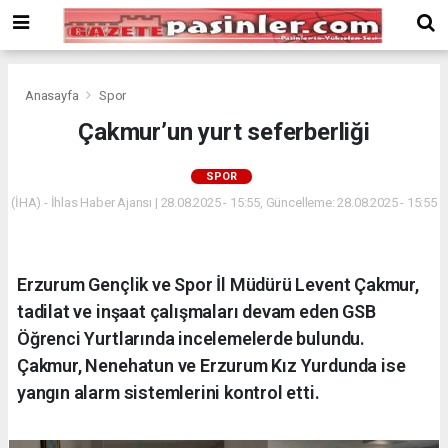
Deneme
Bonusu
Veren
Siteler
deneme
Anasayfa
Spor
bonusu
Çakmur’un yurt seferberliği
veren
siteler
SPOR
2024
bonus
(İHA) - İhlas Haber Ajansı | 28.08.2025 - 15:55, Güncelleme: 28.08.2025 - 15:55
veren
siteler
Yeni
Erzurum Gençlik ve Spor İl Müdürü Levent Çakmur,
Bonus
Veren
tadilat ve inşaat çalışmaları devam eden GSB
Siteler
Öğrenci Yurtlarında incelemelerde bulundu.
Çakmur, Nenehatun ve Erzurum Kız Yurdunda ise
yangın alarm sistemlerini kontrol etti.