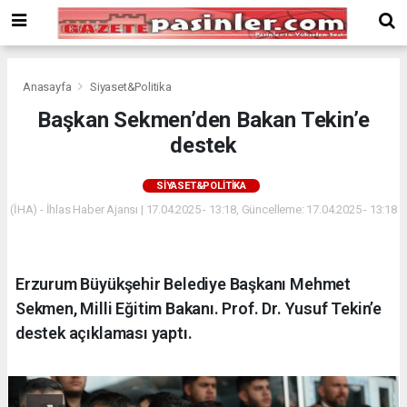
Deneme
Bonusu
Veren
Siteler
deneme
Anasayfa
Siyaset&Politika
bonusu
Başkan Sekmen’den Bakan Tekin’e
veren
destek
siteler
2024
bonus
SIYASET&POLITIKA
veren
(İHA) - İhlas Haber Ajansı | 17.04.2025 - 13:18, Güncelleme: 17.04.2025 - 13:18
siteler
Yeni
Bonus
Veren
Erzurum Büyükşehir Belediye Başkanı Mehmet
Siteler
Sekmen, Milli Eğitim Bakanı. Prof. Dr. Yusuf Tekin’e
destek açıklaması yaptı.