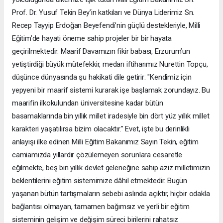
Prof. Dr. Yusuf Tekin Bey’in katkıları ve Dünya Liderimiz Sn.
Recep Tayyip Erdoğan Beyefendi’nin güçlü destekleriyle, Milli
Eğitim’de hayati öneme sahip projeler bir bir hayata
geçirilmektedir. Maarif Davamızın fikir babası, Erzurum’un
yetiştirdiği büyük mütefekkir, medarı iftiharımız Nurettin Topçu,
düşünce dünyasında şu hakikati dile getirir: "Kendimiz için
yepyeni bir maarif sistemi kurarak işe başlamak zorundayız. Bu
maarifin ilkokulundan üniversitesine kadar bütün
basamaklarında bin yıllık millet iradesiyle bin dört yüz yıllık millet
karakteri yaşatılırsa bizim olacaktır." Evet, işte bu derinlikli
anlayışı ilke edinen Milli Eğitim Bakanımız Sayın Tekin, eğitim
camiamızda yıllardır çözülemeyen sorunlara cesaretle
eğilmekte, beş bin yıllık devlet geleneğine sahip aziz milletimizin
beklentilerini eğitim sistemimize dâhil etmektedir. Bugün
yaşanan bütün tartışmaların sebebi aslında açıktır, hiçbir odakla
bağlantısı olmayan, tamamen bağımsız ve yerli bir eğitim
sisteminin gelişim ve değişim süreci birilerini rahatsız