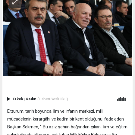
Erkek
|
Kadın
(Haberi Sesli Oku)
Erzurum, tarih boyunca ilim ve irfanın merkezi, milli
mücadelenin karargâhı ve kadim bir kent olduğunu ifade eden
Başkan Sekmen, " Bu aziz şehrin bağrından çıkan, ilim ve eğitim
yolculuğunda ülkemize ışık tutan Milli Eğitim Bakanımız Sn.