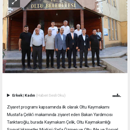
Erkek
|
Kadın
(Haberi Sesli Oku)
Ziyaret programı kapsamında ilk olarak Oltu Kaymakamı
Mustafa Çelik’i makamında ziyaret eden Bakan Yardımcısı
Tarıktaroğlu, burada Kaymakam Çelik, Oltu Kaymakamlığı
Sosyal Hizmetler Müdürü Sefa Özmen ve Oltu Aile ve Sosyal