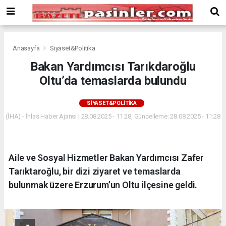
Deneme
Bonusu
Veren
Siteler
deneme
Anasayfa
Siyaset&Politika
bonusu
Bakan Yardımcısı Tarıkdaroğlu
veren
Oltu’da temaslarda bulundu
siteler
2024
bonus
SIYASET&POLITIKA
veren
(İHA) - İhlas Haber Ajansı | 28.08.2025 - 11:28, Güncelleme: 28.08.2025 - 11:28
siteler
Yeni
Bonus
Veren
Aile ve Sosyal Hizmetler Bakan Yardımcısı Zafer
Siteler
Tarıktaroğlu, bir dizi ziyaret ve temaslarda
bulunmak üzere Erzurum’un Oltu ilçesine geldi.