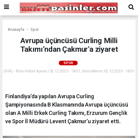
Deneme
Bonusu
Veren
Siteler
deneme
Anasayfa
Spor
bonusu
Avrupa üçüncüsü Curling Milli
veren
Takımı’ndan Çakmur’a ziyaret
siteler
2024
bonus
SPOR
veren
(İHA) - İhlas Haber Ajansı | 02.12.2025 - 18:01, Güncelleme: 02.12.2025 - 18:01
siteler
Yeni
Bonus
Veren
Finlandiya’da yapılan Avrupa Curling
Siteler
Şampiyonasında B Klasmanında Avrupa üçüncüsü
olan A Milli Erkek Curling Takımı, Erzurum Gençlik
ve Spor İl Müdürü Levent Çakmur’u ziyaret etti.