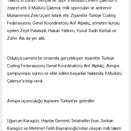
Takımı, Erzurum Gençlik ve Spor İl Müdürü Levent Çakmur’u
ziyaret etti. İl Müdürü Çakmur, milli sporcuları ve antrenör
Muhammed Zeki Uçan’ı tebrik etti. Ziyarette Türkiye Curling
Federasyonu Genel Koordinatörü Arif Alpkılıç, yönetim kurulu
üyeleri Zeyit Palabıyık, Hakan Yıldırım, Yusuf Sadri Kishalı ve
Zafer Ala da yer aldı.
Oldukça samimi bir ortamda gerçekleşen ziyarette Türkiye
Curling Federasyonu Genel Koordinatörü Arif Alpkılıç, Avrupa
şampiyonası süreci ve elde edilen başarılar hakkında İl Müdürü
Çakmur’a bilgi verdi.
Avrupa üçüncülüğü kupasını Türkiye’ye getirdiler
Uğurcan Karagöz, Haydar Demirel, Selahattin Eser, Serkan
Karagöz ve Mehmet Fatih Bayramoğlu’ndan oluşan milli takım