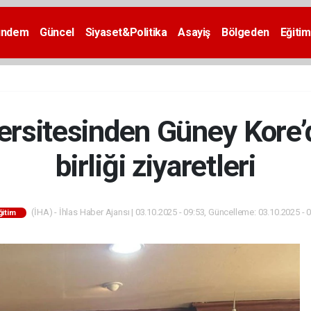
ündem
Güncel
Siyaset&Politika
Asayiş
Bölgeden
Eğitim
ersitesinden Güney Kore’de
birliği ziyaretleri
(İHA) - İhlas Haber Ajansı | 03.10.2025 - 09:53, Güncelleme: 03.10.2025 - 
ğitim