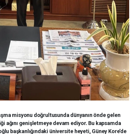
ılaşma misyonu doğrultusunda dünyanın önde gelen
liği ağını genişletmeye devam ediyor. Bu kapsamda
ğlu başkanlığındaki üniversite heyeti, Güney Kore’de