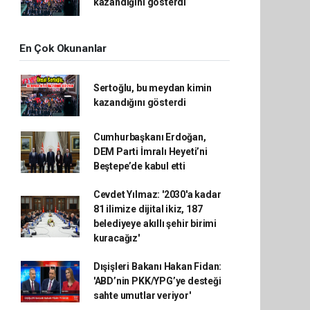
kazandığını gösterdi
En Çok Okunanlar
Sertoğlu, bu meydan kimin
kazandığını gösterdi
Cumhurbaşkanı Erdoğan,
DEM Parti İmralı Heyeti’ni
Beştepe’de kabul etti
Cevdet Yılmaz: '2030'a kadar
81 ilimize dijital ikiz, 187
belediyeye akıllı şehir birimi
kuracağız'
Dışişleri Bakanı Hakan Fidan:
'ABD’nin PKK/YPG’ye desteği
sahte umutlar veriyor'