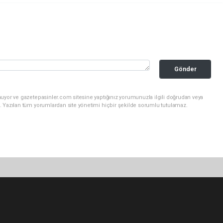
Gönder
nuyor ve gazetepasinler.com sitesine yaptığınız yorumunuzla ilgili doğrudan veya
. Yazılan tüm yorumlardan site yönetimi hiçbir şekilde sorumlu tutulamaz.