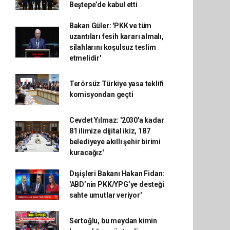
Beştepe’de kabul etti
Bakan Güler: 'PKK ve tüm
uzantıları fesih kararı almalı,
silahlarını koşulsuz teslim
etmelidir'
Terörsüz Türkiye yasa teklifi
komisyondan geçti
Cevdet Yılmaz: '2030'a kadar
81 ilimize dijital ikiz, 187
belediyeye akıllı şehir birimi
kuracağız'
Dışişleri Bakanı Hakan Fidan:
'ABD’nin PKK/YPG’ye desteği
sahte umutlar veriyor'
Sertoğlu, bu meydan kimin