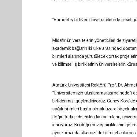
"Bilimsel iş birlikleri üniversitelerin kürese
Misafir üniversitelerin yöneticileri de ziyare
akademik bağların iki ülke arasındaki dostane il
bilimleri alanında yürütülecek ortak projele
ve bilimsel iş birliklerinin üniversitelerin kür
Atatürk Üniversitesi Rektörü Prof. Dr. Ahme
"Üniversitemizin uluslararasılaşma hedefi do
birliklerimizi güçlendiriyoruz. Güney Kore’
sağlık bilimleri başta olmak üzere birçok al
doğrultuda elde edilen kazanımların, ünivers
inanıyoruz. Kurduğumuz iş birliklerinin getir
aynı zamanda ülkemizi de bilimsel anlamda 