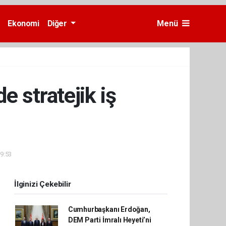
Ekonomi
Diğer
Menü
 stratejik iş
09:53
İlginizi Çekebilir
Cumhurbaşkanı Erdoğan,
DEM Parti İmralı Heyeti’ni