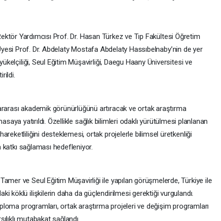
ektör Yardımcısı Prof. Dr. Hasan Türkez ve Tıp Fakültesi Öğretim
yesi Prof. Dr. Abdelaty Mostafa Abdelaty Hassıbelnaby’nin de yer
yükelçiliği, Seul Eğitim Müşavirliği, Daegu Haany Üniversitesi ve
ildi.
ararası akademik görünürlüğünü artıracak ve ortak araştırma
ı masaya yatırıldı. Özellikle sağlık bilimleri odaklı yürütülmesi planlanan
reketliliğini desteklemesi, ortak projelerle bilimsel üretkenliği
ra katkı sağlaması hedefleniyor.
amer ve Seul Eğitim Müşavirliği ile yapılan görüşmelerde, Türkiye ile
 köklü ilişkilerin daha da güçlendirilmesi gerektiği vurgulandı.
diploma programları, ortak araştırma projeleri ve değişim programları
ılıklı mutabakat sağlandı.