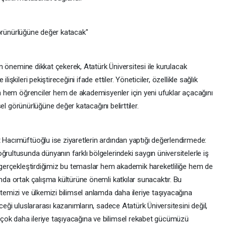
l görünürlüğüne değer katacak"
tin önemine dikkat çekerek, Atatürk Üniversitesi ile kurulacak
işkileri pekiştireceğini ifade ettiler. Yöneticiler, özellikle sağlık
rin hem öğrenciler hem de akademisyenler için yeni ufuklar açacağını
esel görünürlüğüne değer katacağını belirttiler.
t Hacımüftüoğlu ise ziyaretlerin ardından yaptığı değerlendirmede:
ğrultusunda dünyanın farklı bölgelerindeki saygın üniversitelerle iş
de gerçekleştirdiğimiz bu temaslar hem akademik hareketliliğe hem de
anda ortak çalışma kültürüne önemli katkılar sunacaktır. Bu
itemizi ve ülkemizi bilimsel anlamda daha ileriye taşıyacağına
eceği uluslararası kazanımların, sadece Atatürk Üniversitesini değil,
çok daha ileriye taşıyacağına ve bilimsel rekabet gücümüzü