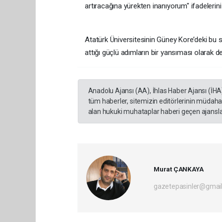
artıracağına yürekten inanıyorum" ifadelerini 
Atatürk Üniversitesinin Güney Kore’deki bu st
attığı güçlü adımların bir yansıması olarak değ
Anadolu Ajansı (AA), İhlas Haber Ajansı (İHA
tüm haberler, sitemizin editörlerinin müdaha
alan hukuki muhataplar haberi geçen ajanslar
Murat ÇANKAYA
gazetepasinler@gmai