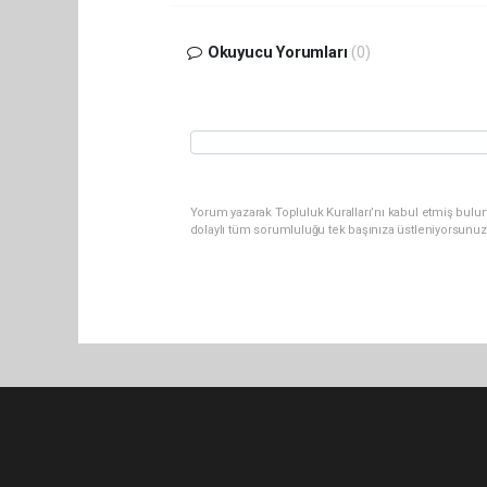
Okuyucu Yorumları
(0)
Yorum yazarak Topluluk Kuralları’nı kabul etmiş bulu
dolaylı tüm sorumluluğu tek başınıza üstleniyorsunuz