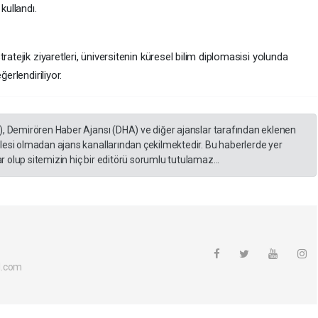
kullandı.
ratejik ziyaretleri, üniversitenin küresel bilim diplomasisi yolunda
erlendiriliyor.
), Demirören Haber Ajansı (DHA) ve diğer ajanslar tarafından eklenen
lesi olmadan ajans kanallarından çekilmektedir. Bu haberlerde yer
 olup sitemizin hiç bir editörü sorumlu tutulamaz...
l.com