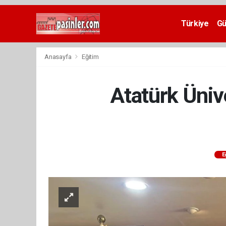
Deneme
Bonusu
Türkiye
G
Veren
Siteler
deneme
Anasayfa
Eğitim
bonusu
veren
siteler
Atatürk Üniv
2024
bonus
veren
siteler
Yeni
Bonus
Veren
E
Siteler