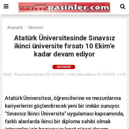
Deneme
Bonusu
Veren
Siteler
deneme
Anasayfa
Ekonomi
bonusu
Atatürk Üniversitesinde Sınavsız
veren
ikinci üniversite fırsatı 10 Ekim’e
siteler
2024
kadar devam ediyor
bonus
veren
EKONOMI
siteler
(İHA) - İhlas Haber Ajansı | 07.10.2025 - 11:00, Güncelleme: 07.10.2025 - 11:00
Yeni
Bonus
Veren
Siteler
Atatürk Üniversitesi, öğrencilerine ve mezunlarına
kariyerlerini güçlendirecek yeni bir imkân sunuyor.
"Sınavsız İkinci Üniversite" uygulaması kapsamında,
farklı alanlarda ikinci bir diploma sahibi olmak