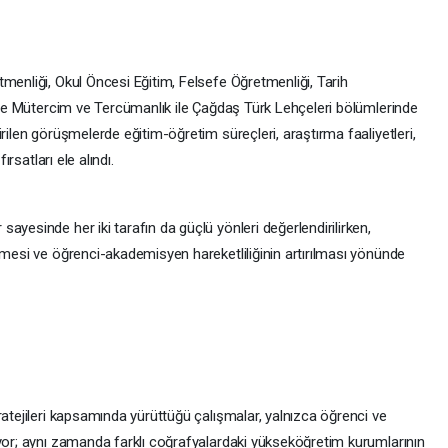
menliği, Okul Öncesi Eğitim, Felsefe Öğretmenliği, Tarih
izce Mütercim ve Tercümanlık ile Çağdaş Türk Lehçeleri bölümlerinde
rilen görüşmelerde eğitim-öğretim süreçleri, araştırma faaliyetleri,
ırsatları ele alındı.
ayesinde her iki tarafın da güçlü yönleri değerlendirilirken,
lmesi ve öğrenci-akademisyen hareketliliğinin artırılması yönünde
ratejileri kapsamında yürüttüğü çalışmalar, yalnızca öğrenci ve
ıyor; aynı zamanda farklı coğrafyalardaki yükseköğretim kurumlarının