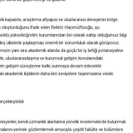
k kapasite, araştırma altyapısı ve uluslararası deneyimin bölge
tası oluşturduğunu ifade eden Rektör Hacımüftüoğlu, şu
 köklü yükseköğretim kurumlarından biri olarak sahip olduğumuz bilgi
deş ülkelerle paylaşmayı önemli bir sorumluluk olarak görüyoruz.
rımızın yanı sıra akademik alanda da güçlü bir iş birliği potansiyeline
te, uluslararasılaşma ve kurumsal gelişim konularındaki
erin gelişim süreçlerine katkı sunmaya devam edecektir.
aki akademik ilişkilerin daha ileri seviyelere taşınmasına vesile
çekleştirildi
syenler, kendi uzmanlık alanlarına yönelik incelemelerde bulunmak
alarını yerinde gözlemlemek amacıyla çeşitli fakülte ve bölümlere