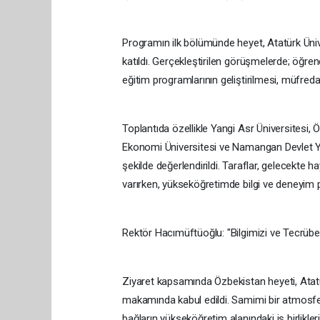
Programın ilk bölümünde heyet, Atatürk Ünive
katıldı. Gerçekleştirilen görüşmelerde; öğre
eğitim programlarının geliştirilmesi, müfredat 
Toplantıda özellikle Yangi Asr Üniversitesi, 
Ekonomi Üniversitesi ve Namangan Devlet Yaba
şekilde değerlendirildi. Taraflar, gelecekte 
varırken, yükseköğretimde bilgi ve deneyim p
Rektör Hacımüftüoğlu: "Bilgimizi ve Tecrü
Ziyaret kapsamında Özbekistan heyeti, Atat
makamında kabul edildi. Samimi bir atmosfer
bağların yükseköğretim alanındaki iş birlikle