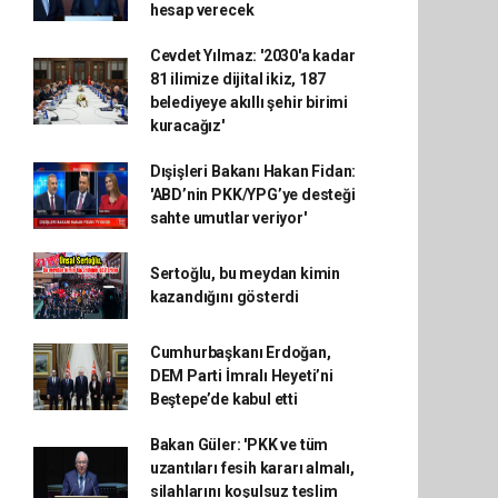
hesap verecek
Cevdet Yılmaz: '2030'a kadar
81 ilimize dijital ikiz, 187
belediyeye akıllı şehir birimi
kuracağız'
Dışişleri Bakanı Hakan Fidan:
'ABD’nin PKK/YPG’ye desteği
sahte umutlar veriyor'
Sertoğlu, bu meydan kimin
kazandığını gösterdi
Cumhurbaşkanı Erdoğan,
DEM Parti İmralı Heyeti’ni
Beştepe’de kabul etti
Bakan Güler: 'PKK ve tüm
uzantıları fesih kararı almalı,
silahlarını koşulsuz teslim