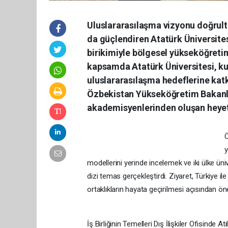
Uluslararasılaşma vizyonu doğrul
da güçlendiren Atatürk Üniversites
birikimiyle bölgesel yükseköğret
kapsamda Atatürk Üniversitesi, ku
uluslararasılaşma hedeflerine katk
Özbekistan Yükseköğretim Bakanlığı 
akademisyenlerinden oluşan heyeti
Ö
y
modellerini yerinde incelemek ve iki ülke ünive
dizi temas gerçekleştirdi. Ziyaret, Türkiye il
ortaklıkların hayata geçirilmesi açısından öne
İş Birliğinin Temelleri Dış İlişkiler Ofisinde Atı