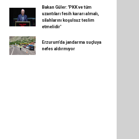
Bakan Güler: 'PKK ve tüm
uzantıları fesih kararı almalı,
silahlarını koşulsuz teslim
etmelidir'
Erzurum’da jandarma suçluya
nefes aldırmıyor