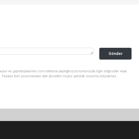
Gönder
nuyor ve gazetepasinler.com sitesine yaptığınız yorumunuzla ilgili doğrudan veya
. Yazılan tüm yorumlardan site yönetimi hiçbir şekilde sorumlu tutulamaz.