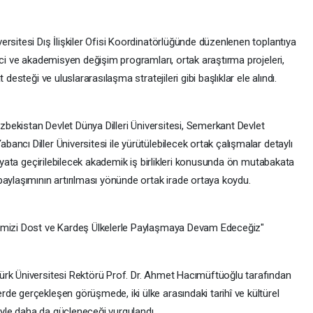
rsitesi Dış İlişkiler Ofisi Koordinatörlüğünde düzenlenen toplantıya
nci ve akademisyen değişim programları, ortak araştırma projeleri,
desteği ve uluslararasılaşma stratejileri gibi başlıklar ele alındı.
Özbekistan Devlet Dünya Dilleri Üniversitesi, Semerkant Devlet
ncı Diller Üniversitesi ile yürütülebilecek ortak çalışmalar detaylı
hayata geçirilebilecek akademik iş birlikleri konusunda ön mutabakata
aylaşımının artırılması yönünde ortak irade ortaya koydu.
bemizi Dost ve Kardeş Ülkelerle Paylaşmaya Devam Edeceğiz"
ürk Üniversitesi Rektörü Prof. Dr. Ahmet Hacımüftüoğlu tarafından
de gerçekleşen görüşmede, iki ülke arasındaki tarihî ve kültürel
riyle daha da güçleneceği vurgulandı.