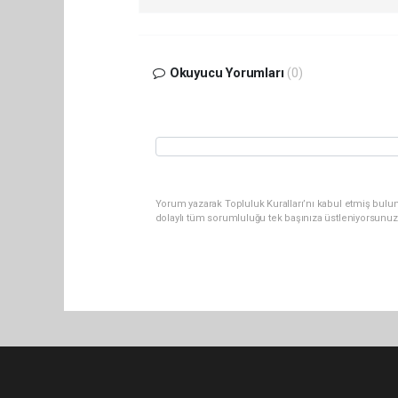
Okuyucu Yorumları
(0)
Yorum yazarak Topluluk Kuralları’nı kabul etmiş bulu
dolaylı tüm sorumluluğu tek başınıza üstleniyorsunuz