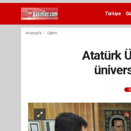
Deneme
Bonusu
Türkiye
G
Veren
Siteler
deneme
Anasayfa
Eğitim
bonusu
veren
siteler
Atatürk Ü
2024
bonus
veren
ünivers
siteler
Yeni
Bonus
Veren
E
Siteler