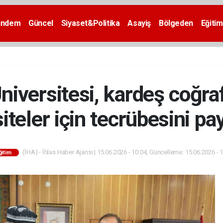
ündem
Güncel
Siyaset&Politika
Asayiş
Bölgeden
Eğitim
niversitesi, kardeş coğra
iteler için tecrübesini pa
(İHA) - İhlas Haber Ajansı | 15.06.2026 - 10:04, Güncelleme: 15.06.2026 - 
ğitim