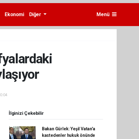
Ekonomi
Diğer
Menü
fyalardaki
ylaşıyor
10:04
İlginizi Çekebilir
Bakan Gürlek: Yeşil Vatan'a
kastedenler hukuk önünde