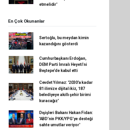
etmelidir'
En Çok Okunanlar
Sertoğlu, bu meydan kimin
kazandığını gösterdi
Cumhurbaşkanı Erdoğan,
DEM Parti İmralı Heyeti’ni
Beştepe’de kabul etti
Cevdet Yılmaz: '2030'a kadar
81 ilimize dijital ikiz, 187
belediyeye akıllı şehir birimi
kuracağız'
Dışişleri Bakanı Hakan Fidan:
'ABD’nin PKK/YPG’ye desteği
sahte umutlar veriyor'