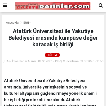
Deneme
Bonusu
Veren
Siteler
deneme
Anasayfa
Eğitim
bonusu
Atatürk Üniversitesi ile Yakutiye
veren
Belediyesi arasında kampüse değer
siteler
2024
katacak iş birliği
bonus
veren
EĞITIM
siteler
(İHA) - İhlas Haber Ajansı | 03.06.2026 - 13:50, Güncelleme: 03.06.2026 - 13:50
Yeni
Bonus
Veren
Siteler
Atatürk Üniversitesi ile Yakutiye Belediyesi
arasında, üniversite yerleşkesinin sosyal ve
kültürel altyapısını güçlendirmeye yönelik önemli
bir iş birliği protokolü imzalandı. Atatürk