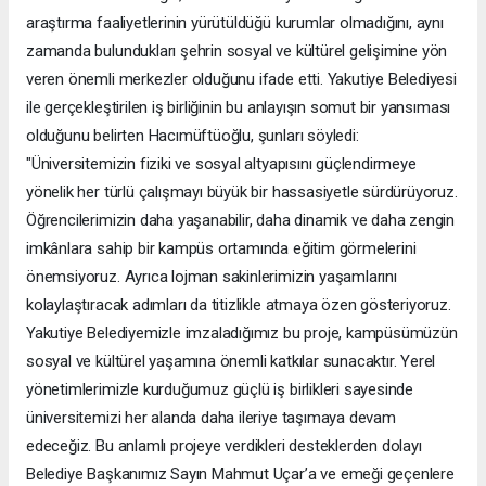
araştırma faaliyetlerinin yürütüldüğü kurumlar olmadığını, aynı
zamanda bulundukları şehrin sosyal ve kültürel gelişimine yön
veren önemli merkezler olduğunu ifade etti. Yakutiye Belediyesi
ile gerçekleştirilen iş birliğinin bu anlayışın somut bir yansıması
olduğunu belirten Hacımüftüoğlu, şunları söyledi:
"Üniversitemizin fiziki ve sosyal altyapısını güçlendirmeye
yönelik her türlü çalışmayı büyük bir hassasiyetle sürdürüyoruz.
Öğrencilerimizin daha yaşanabilir, daha dinamik ve daha zengin
imkânlara sahip bir kampüs ortamında eğitim görmelerini
önemsiyoruz. Ayrıca lojman sakinlerimizin yaşamlarını
kolaylaştıracak adımları da titizlikle atmaya özen gösteriyoruz.
Yakutiye Belediyemizle imzaladığımız bu proje, kampüsümüzün
sosyal ve kültürel yaşamına önemli katkılar sunacaktır. Yerel
yönetimlerimizle kurduğumuz güçlü iş birlikleri sayesinde
üniversitemizi her alanda daha ileriye taşımaya devam
edeceğiz. Bu anlamlı projeye verdikleri desteklerden dolayı
Belediye Başkanımız Sayın Mahmut Uçar’a ve emeği geçenlere